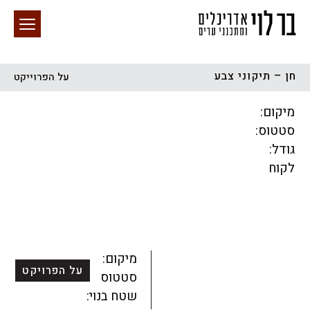
חן – תיקוני צבע
על הפרוייקט
חיפוש באתר
מיקום:
סטטוס:
גודל:
לקוח
הכל
התחדשות עירונית
מגדלים
מגורים
מסחר ומשרדים
ציבורי
קהילתי
תכנון עירוני
לפי מיקום
מיקום:
על הפרויקט
סטטוס:
שטח בנוי: