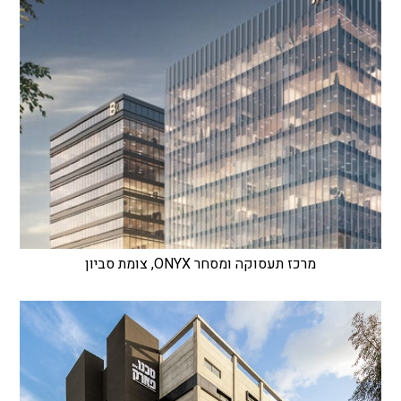
מרכז תעסוקה ומסחר ONYX, צומת סביון