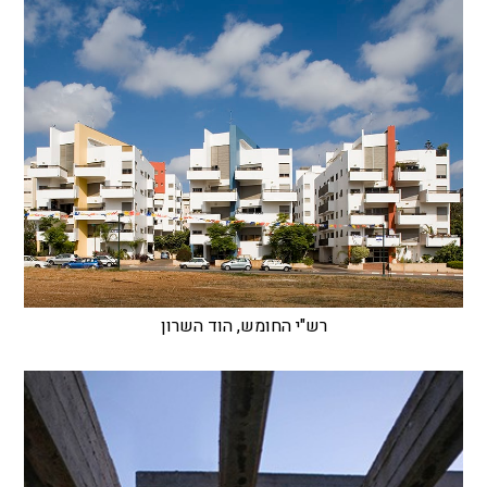
רש"י החומש, הוד השרון