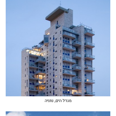
מגדל הים, נתניה