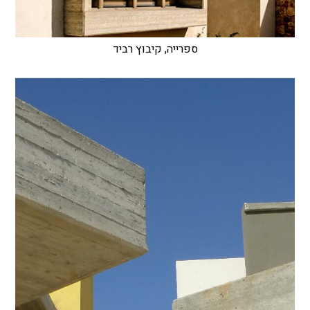
ספרייה, קיבוץ רביד