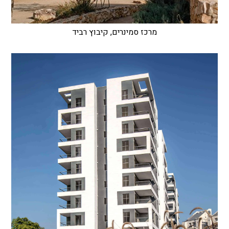
מרכז סמינרים, קיבוץ רביד