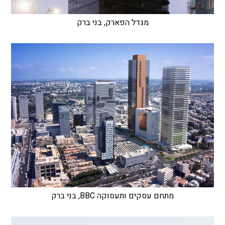
מגדל הפארק, בני ברק
מתחם עסקים ותעסוקה BBC, בני ברק