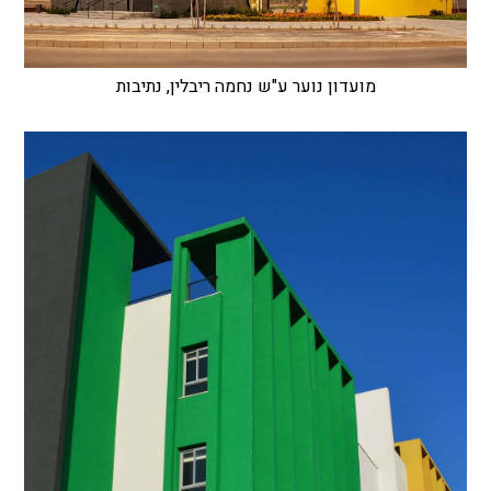
מועדון נוער ע"ש נחמה ריבלין, נתיבות