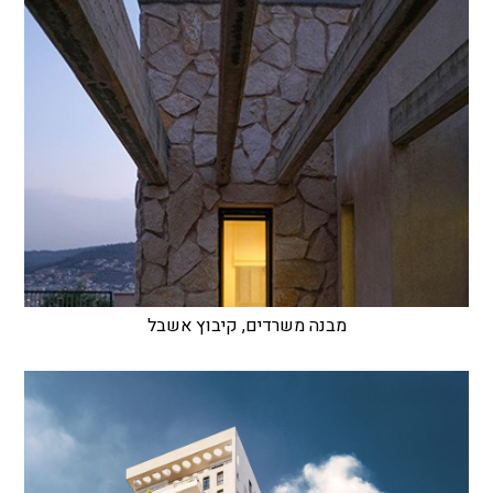
מבנה משרדים, קיבוץ אשבל