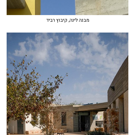
מבנה לינה, קיבוץ רביד