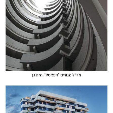
מגדל מגורים "הפאטיו", רמת גן