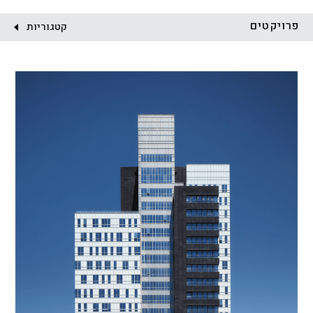
לקוח:
פרויקטים
קטגוריות
הכל
התחדשות עירונית
מגדלים
מגורים
מסחר ומשרדים
ציבורי