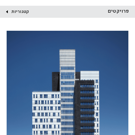
לקוח:
פרויקטים
קטגוריות
הכל
התחדשות עירונית
מגדלים
מגורים
מסחר ומשרדים
ציבורי