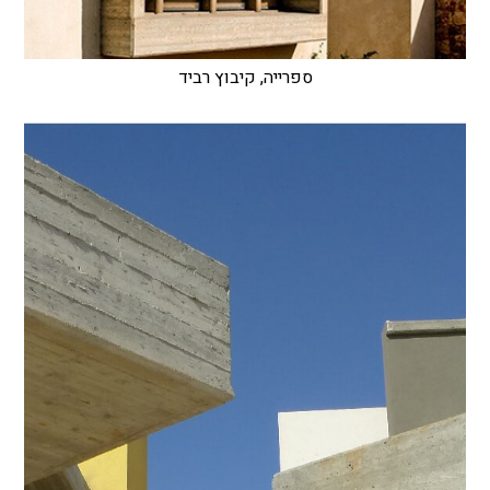
ספרייה, קיבוץ רביד