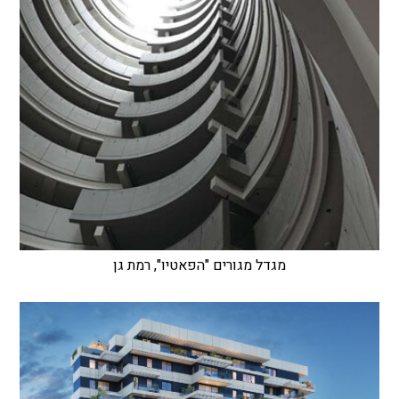
מגדל מגורים "הפאטיו", רמת גן