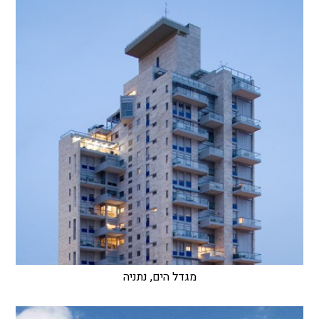
מגדל הים, נתניה