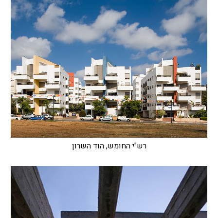
רש"י החומש, הוד השרון