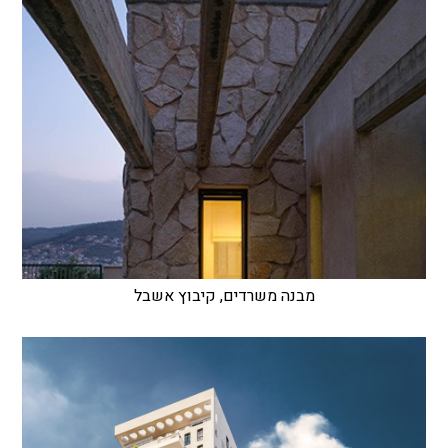
מבנה משרדים, קיבוץ אשבל