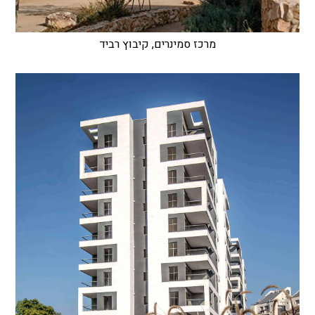
מרכז סמינרים, קיבוץ רביד