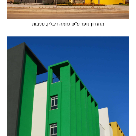
מועדון נוער ע"ש נחמה ריבלין, נתיבות