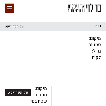
נגה
על הפרוייקט
חיפוש באתר
מיקום:
סטטוס:
גודל:
לקוח
הכל
התחדשות עירונית
מגדלים
מגורים
מסחר ומשרדים
ציבורי
קהילתי
תכנון עירוני
לפי מיקום
מיקום:
על הפרויקט
סטטוס:
שטח בנוי: