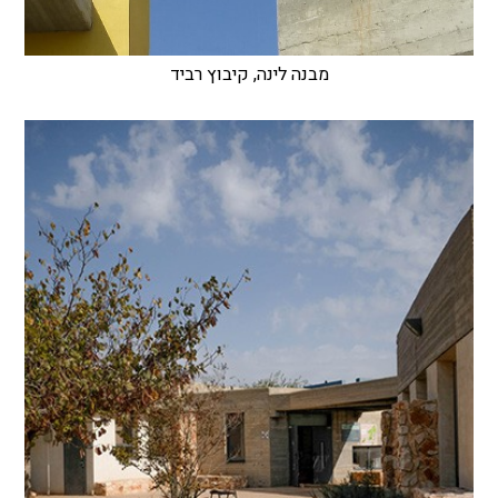
מבנה לינה, קיבוץ רביד