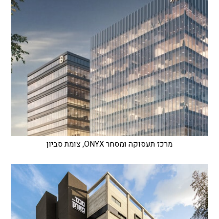
מרכז תעסוקה ומסחר ONYX, צומת סביון