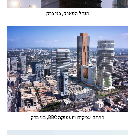
מגדל הפארק, בני ברק
מתחם עסקים ותעסוקה BBC, בני ברק