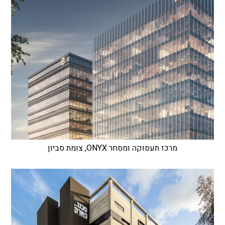
מרכז תעסוקה ומסחר ONYX, צומת סביון