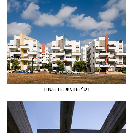
רש"י החומש, הוד השרון