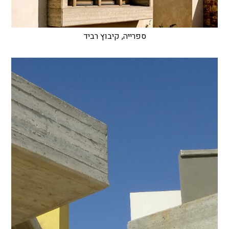
ספרייה, קיבוץ רביד