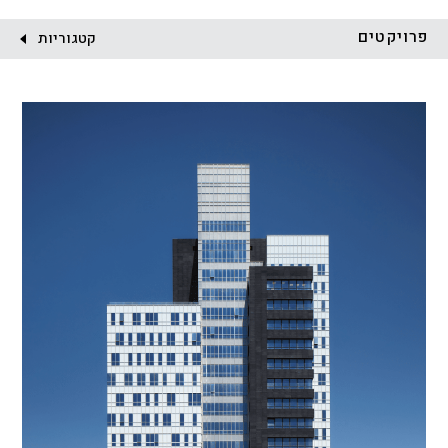
לקוח:
פרויקטים
קטגוריות
הכל
התחדשות עירונית
מגדלים
מגורים
מסחר ומשרדים
ציבורי