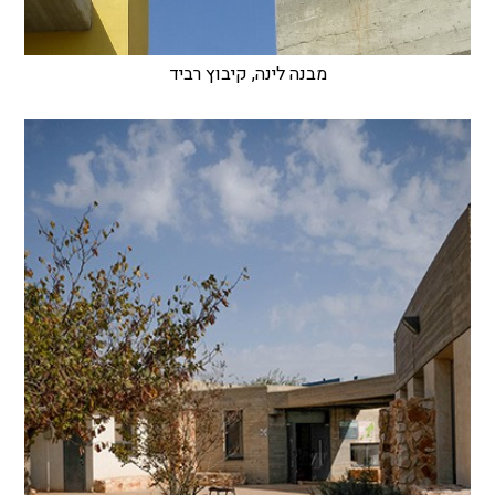
מבנה לינה, קיבוץ רביד