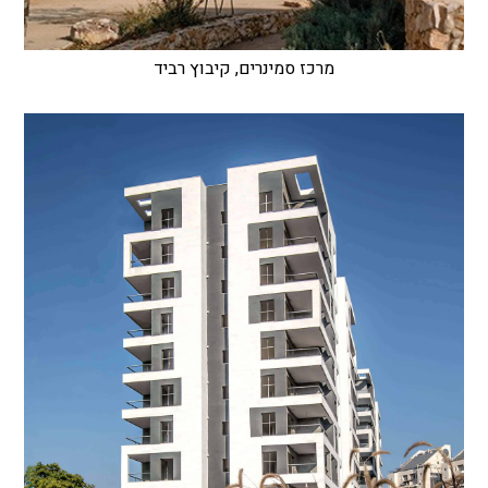
מרכז סמינרים, קיבוץ רביד