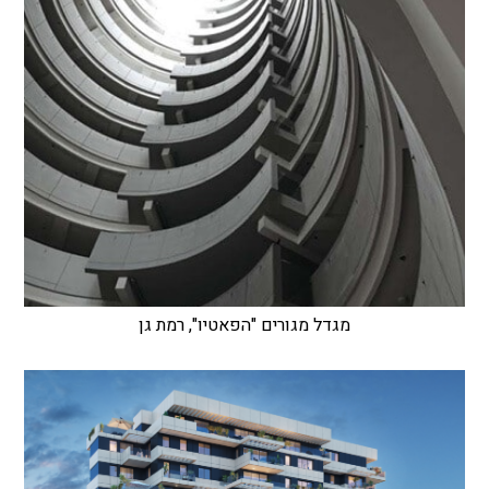
מגדל מגורים "הפאטיו", רמת גן