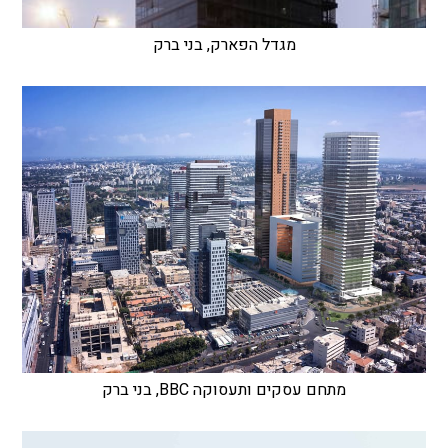
מגדל הפארק, בני ברק
מתחם עסקים ותעסוקה BBC, בני ברק