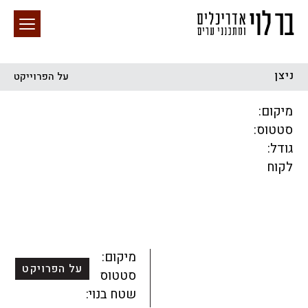
ניצן
על הפרוייקט
חיפוש באתר
מיקום:
סטטוס:
גודל:
לקוח
הכל
התחדשות עירונית
מגדלים
מגורים
מסחר ומשרדים
ציבורי
קהילתי
תכנון עירוני
לפי מיקום
מיקום:
על הפרויקט
סטטוס:
שטח בנוי: