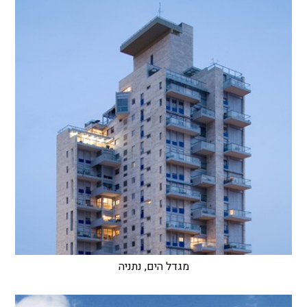
מגדל הים, נתניה