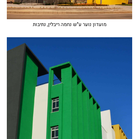
מועדון נוער ע"ש נחמה ריבלין, נתיבות