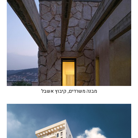
מבנה משרדים, קיבוץ אשבל