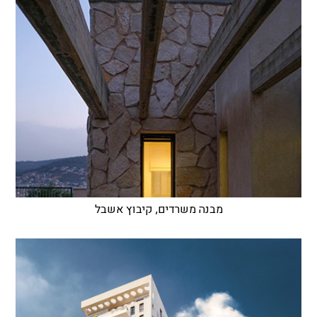
מבנה משרדים, קיבוץ אשבל