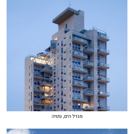
מגדל הים, נתניה