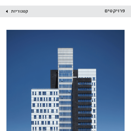
לקוח:
פרויקטים
קטגוריות
הכל
התחדשות עירונית
מגדלים
מגורים
מסחר ומשרדים
ציבורי