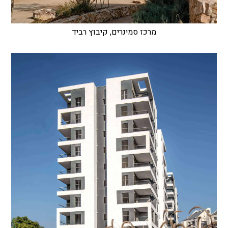
מרכז סמינרים, קיבוץ רביד