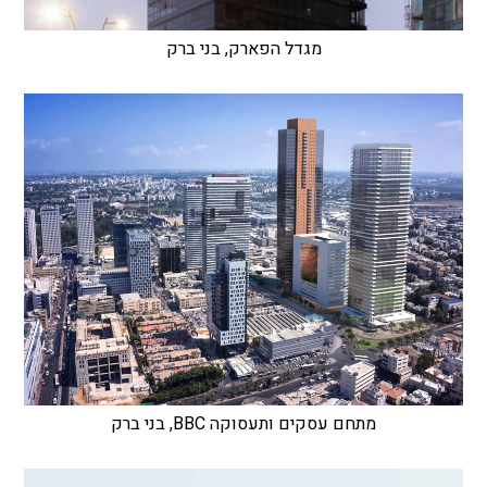
מגדל הפארק, בני ברק
מתחם עסקים ותעסוקה BBC, בני ברק