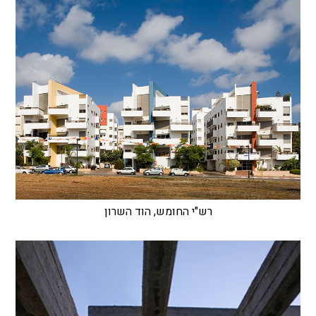
רש"י החומש, הוד השרון