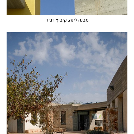
מבנה לינה, קיבוץ רביד