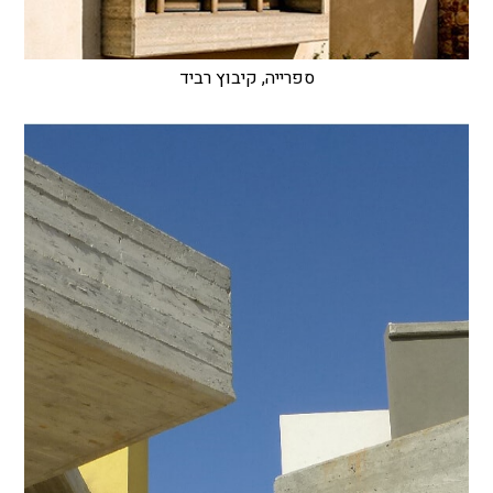
ספרייה, קיבוץ רביד