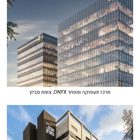
מרכז תעסוקה ומסחר ONYX, צומת סביון