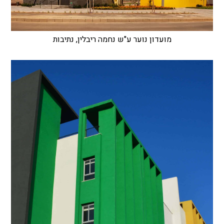
מועדון נוער ע"ש נחמה ריבלין, נתיבות