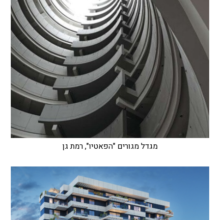
מגדל מגורים "הפאטיו", רמת גן