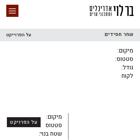
שחר חסידים
על הפרוייקט
חיפוש באתר
מיקום:
סטטוס:
גודל:
לקוח
הכל
התחדשות עירונית
מגדלים
מגורים
מסחר ומשרדים
ציבורי
קהילתי
תכנון עירוני
לפי מיקום
מיקום:
על הפרויקט
סטטוס:
שטח בנוי: