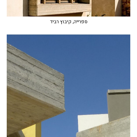
ספרייה, קיבוץ רביד