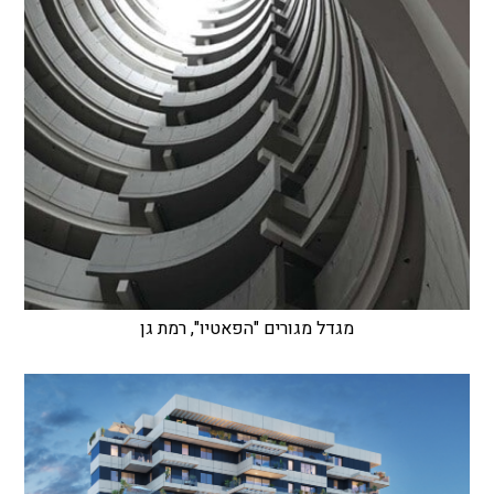
מגדל מגורים "הפאטיו", רמת גן