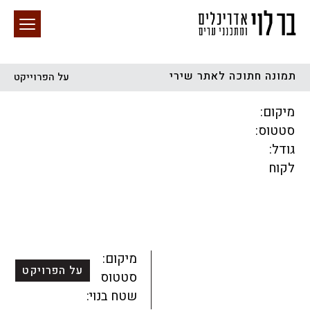
תמונה חתוכה לאתר שירי
על הפרוייקט
חיפוש באתר
מיקום:
סטטוס:
גודל:
לקוח
הכל
התחדשות עירונית
מגדלים
מגורים
מסחר ומשרדים
ציבורי
קהילתי
תכנון עירוני
לפי מיקום
מיקום:
על הפרויקט
סטטוס:
שטח בנוי: