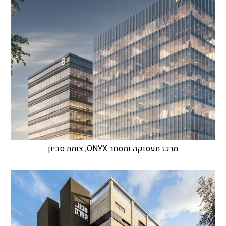
מרכז תעסוקה ומסחר ONYX, צומת סביון