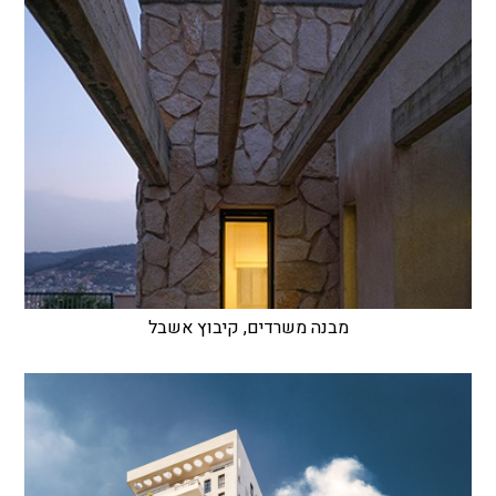
מבנה משרדים, קיבוץ אשבל