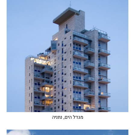
מגדל הים, נתניה