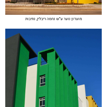
מועדון נוער ע"ש נחמה ריבלין, נתיבות