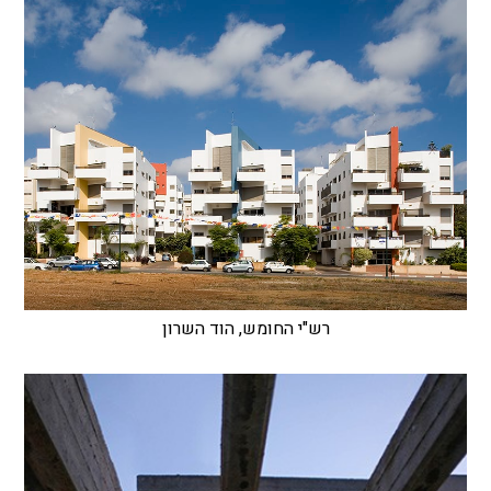
רש"י החומש, הוד השרון