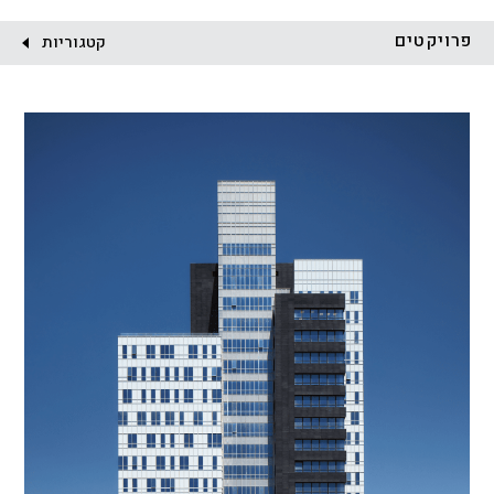
לקוח:
פרויקטים
קטגוריות
הכל
התחדשות עירונית
מגדלים
מגורים
מסחר ומשרדים
ציבורי