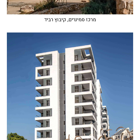
מרכז סמינרים, קיבוץ רביד