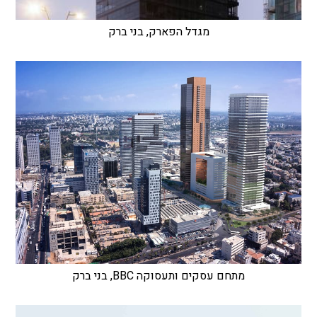
מגדל הפארק, בני ברק
מתחם עסקים ותעסוקה BBC, בני ברק