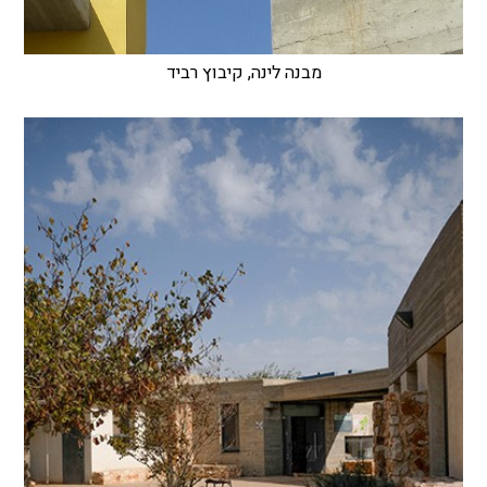
מבנה לינה, קיבוץ רביד