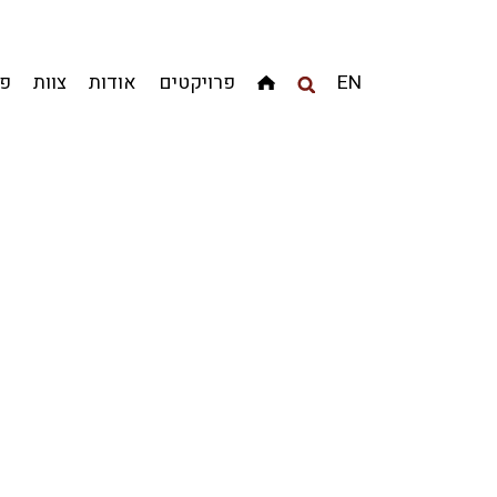
מגדלים
מגורים
מסחר ומשרדים
ציבורי
קהילתי
EN
פרויקטים
אודות
צוות
פר