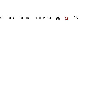
מגדלים
מגורים
מסחר ומשרדים
ציבורי
קהילתי
EN
פרויקטים
אודות
צוות
פר