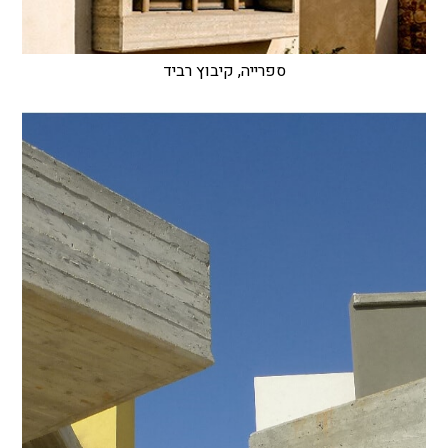
ספרייה, קיבוץ רביד