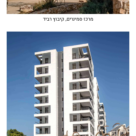
מרכז סמינרים, קיבוץ רביד