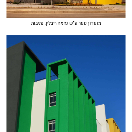
מועדון נוער ע"ש נחמה ריבלין, נתיבות