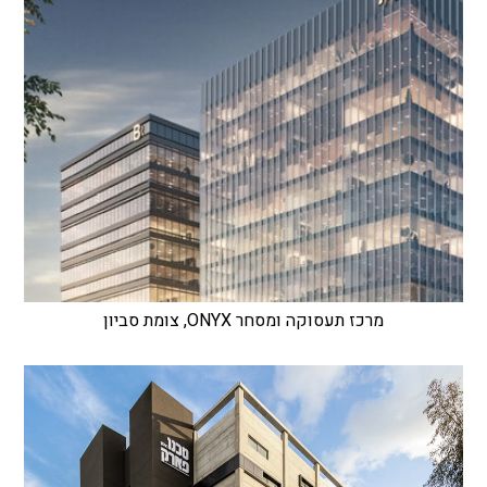
מרכז תעסוקה ומסחר ONYX, צומת סביון