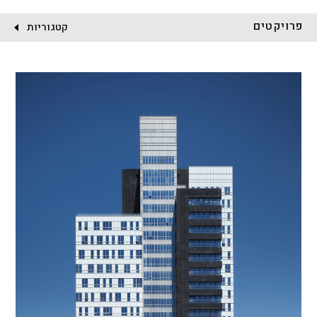
לקוח:
פרויקטים
קטגוריות
הכל
התחדשות עירונית
מגדלים
מגורים
מסחר ומשרדים
ציבורי