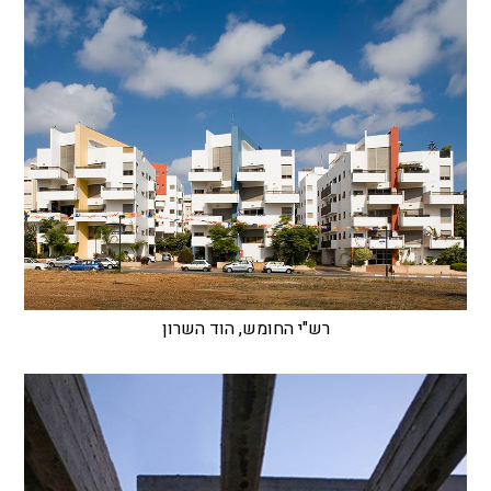
רש"י החומש, הוד השרון