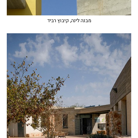
מבנה לינה, קיבוץ רביד