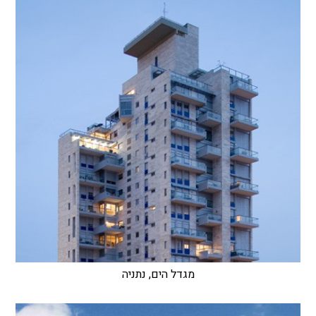
מגדל הים, נתניה