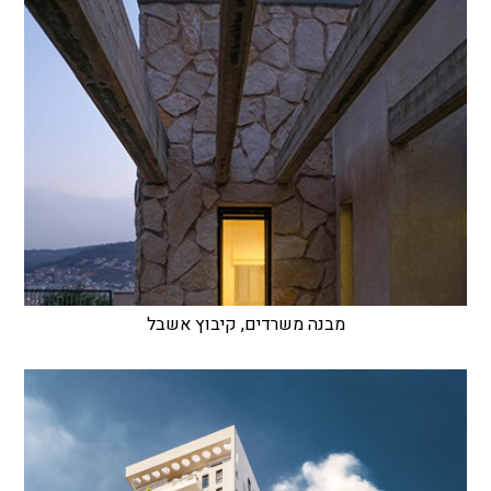
מבנה משרדים, קיבוץ אשבל