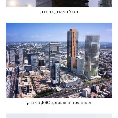
מגדל הפארק, בני ברק
מתחם עסקים ותעסוקה BBC, בני ברק