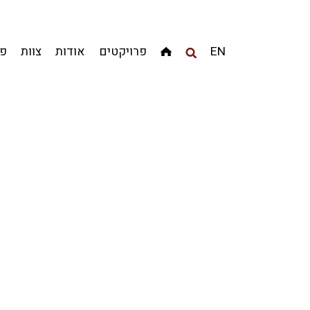
מגדלים
מגורים
מסחר ומשרדים
ציבורי
קהילתי
EN
פרויקטים
אודות
צוות
פר