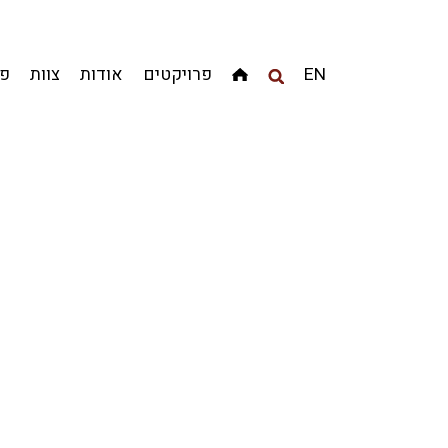
מגדלים
מגורים
מסחר ומשרדים
ציבורי
קהילתי
EN
פרויקטים
אודות
צוות
פר