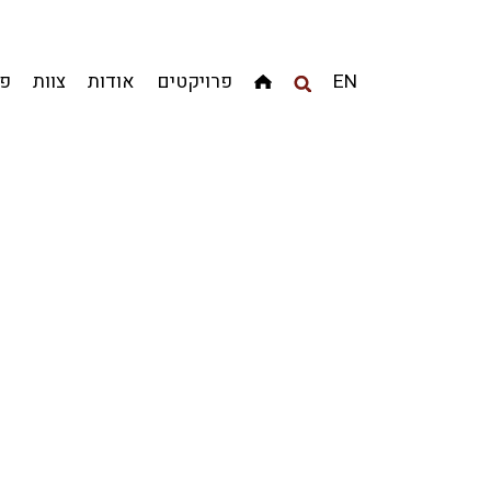
מגדלים
מגורים
מסחר ומשרדים
ציבורי
קהילתי
EN
פרויקטים
אודות
צוות
פר