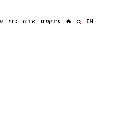
מגדלים
מגורים
מסחר ומשרדים
ציבורי
קהילתי
EN
פרויקטים
אודות
צוות
פר