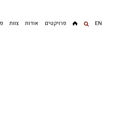
מגדלים
מגורים
מסחר ומשרדים
ציבורי
קהילתי
EN
פרויקטים
אודות
צוות
פר