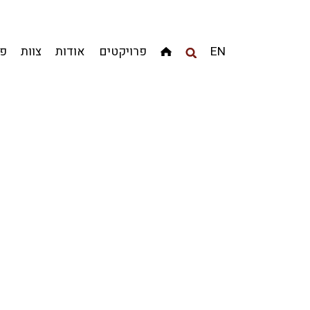
מגדלים
מגורים
מסחר ומשרדים
ציבורי
קהילתי
EN
פרויקטים
אודות
צוות
פר