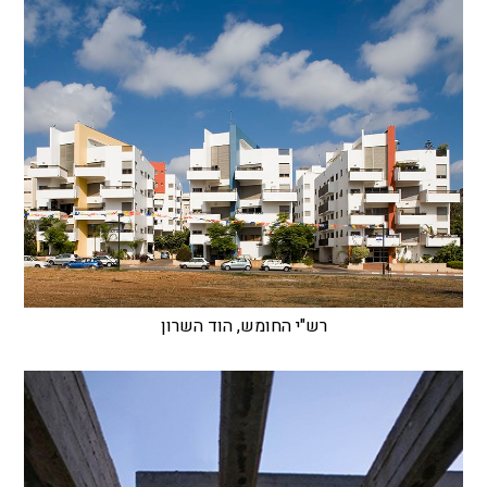
רש"י החומש, הוד השרון