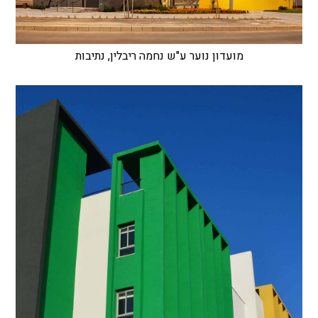
מועדון נוער ע"ש נחמה ריבלין, נתיבות