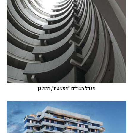
מגדל מגורים "הפאטיו", רמת גן