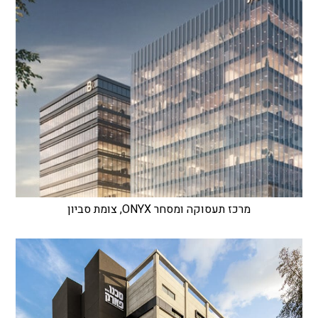
מרכז תעסוקה ומסחר ONYX, צומת סביון