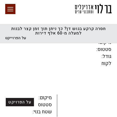
חסרה קרקע בגוש דן? כך ניתן תוך זמן קצר לבנות
למעלה מ-60 אלף דירות
חיפוש באתר
על הפרוייקט
מיקום:
סטטוס:
גודל:
לקוח
הכל
התחדשות עירונית
מגדלים
מגורים
מסחר ומשרדים
ציבורי
קהילתי
תכנון עירוני
לפי מיקום
מיקום:
על הפרויקט
סטטוס:
שטח בנוי: