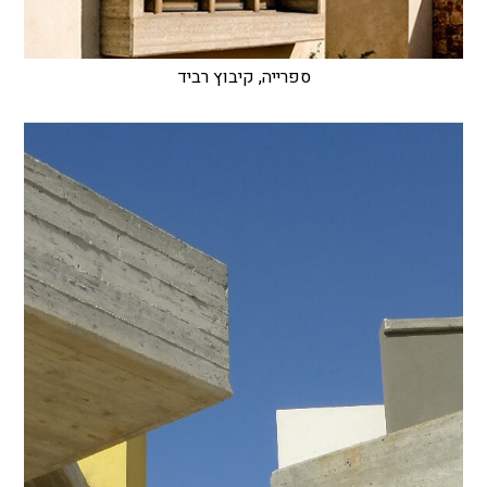
ספרייה, קיבוץ רביד