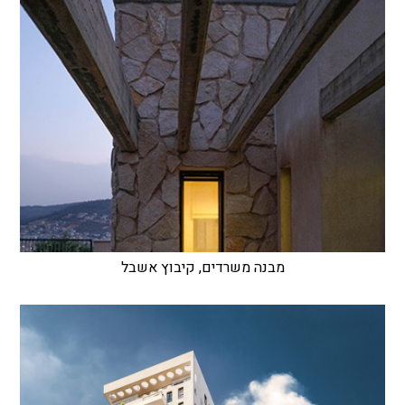
מבנה משרדים, קיבוץ אשבל