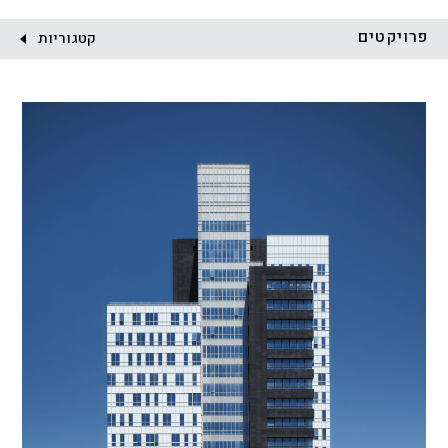
לקוח:
פרויקטים
קטגוריות
הכל
התחדשות עירונית
מגדלים
מגורים
מסחר ומשרדים
ציבורי