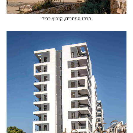
מרכז סמינרים, קיבוץ רביד