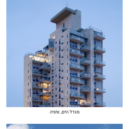
מגדל הים, נתניה