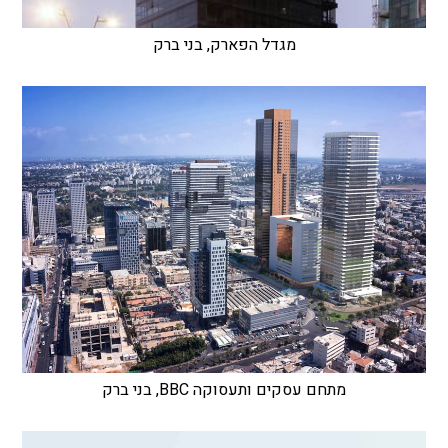
מגדל הפארק, בני ברק
מתחם עסקים ותעסוקה BBC, בני ברק