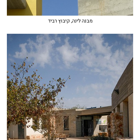
מבנה לינה, קיבוץ רביד