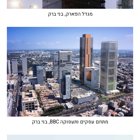
מגדל הפארק, בני ברק
מתחם עסקים ותעסוקה BBC, בני ברק