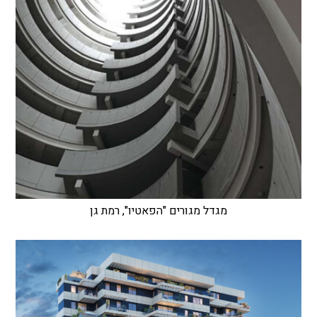
מגדל מגורים "הפאטיו", רמת גן