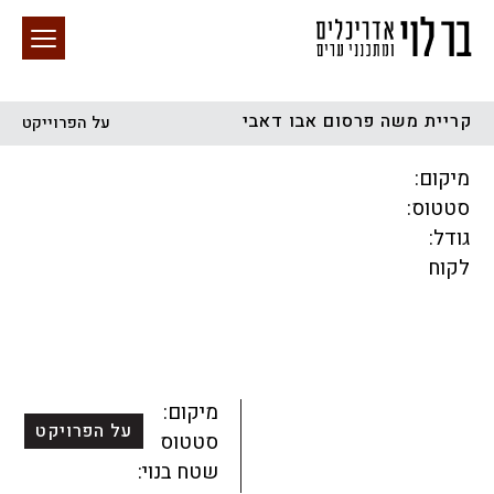
קריית משה פרסום אבו דאבי
על הפרוייקט
חיפוש באתר
מיקום:
סטטוס:
גודל:
לקוח
הכל
התחדשות עירונית
מגדלים
מגורים
מסחר ומשרדים
ציבורי
קהילתי
תכנון עירוני
לפי מיקום
מיקום:
על הפרויקט
סטטוס:
שטח בנוי: