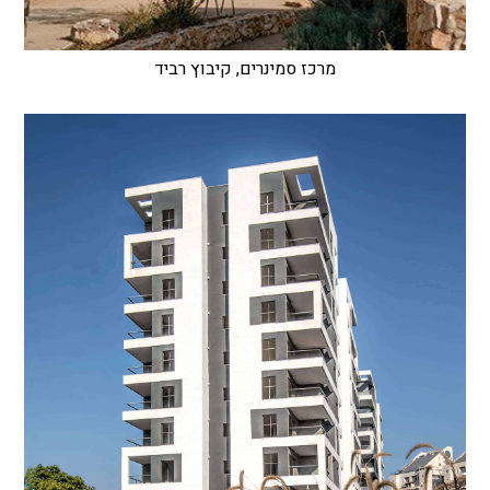
מרכז סמינרים, קיבוץ רביד