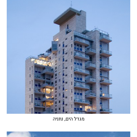
מגדל הים, נתניה