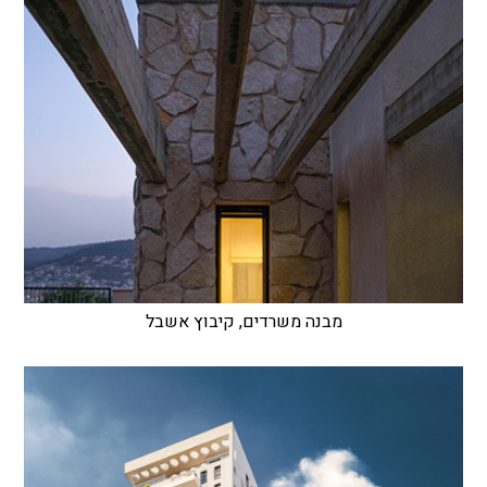
מבנה משרדים, קיבוץ אשבל