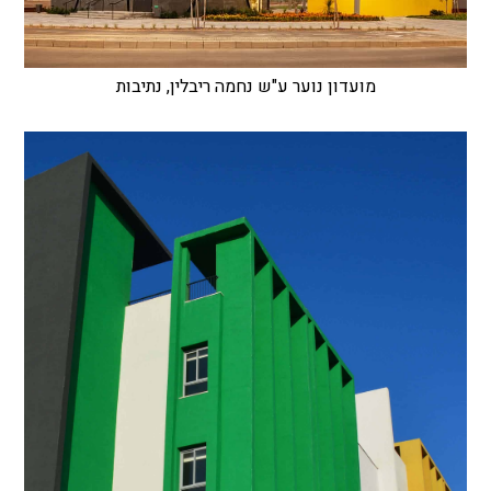
מועדון נוער ע"ש נחמה ריבלין, נתיבות