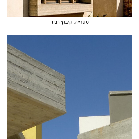
ספרייה, קיבוץ רביד