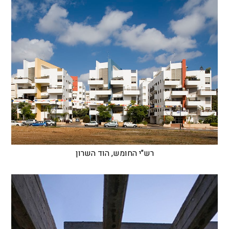
רש"י החומש, הוד השרון