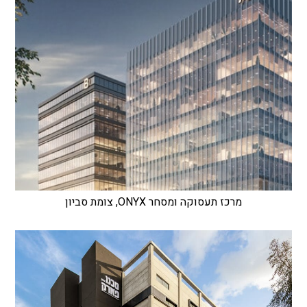
מרכז תעסוקה ומסחר ONYX, צומת סביון