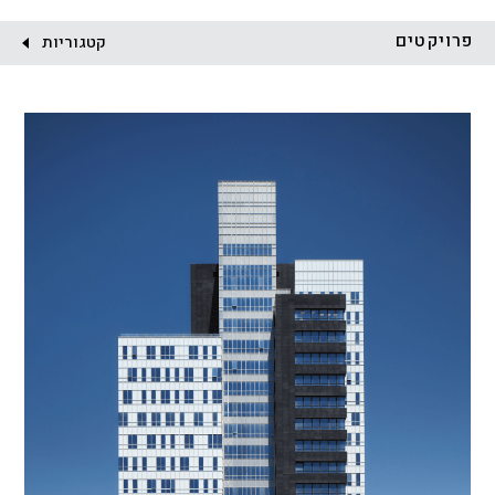
לקוח:
פרויקטים
קטגוריות
הכל
התחדשות עירונית
מגדלים
מגורים
מסחר ומשרדים
ציבורי