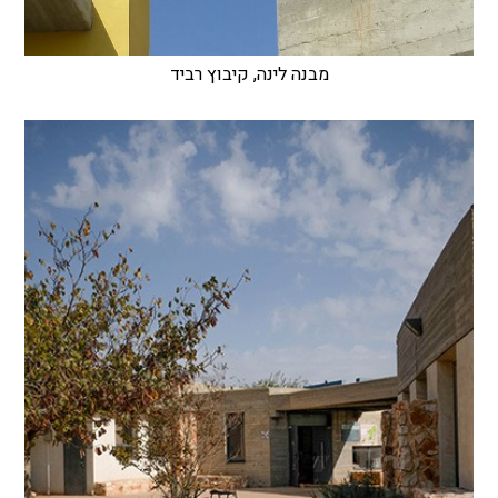
מבנה לינה, קיבוץ רביד