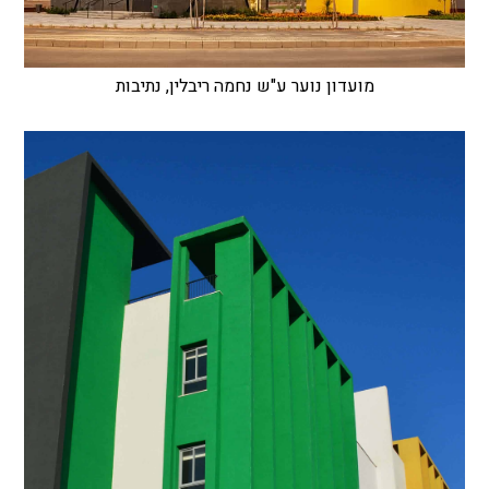
מועדון נוער ע"ש נחמה ריבלין, נתיבות