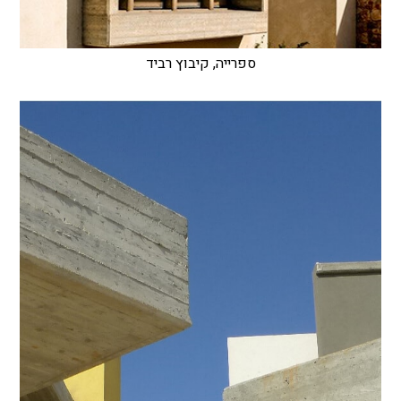
ספרייה, קיבוץ רביד