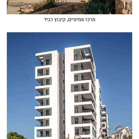
מרכז סמינרים, קיבוץ רביד