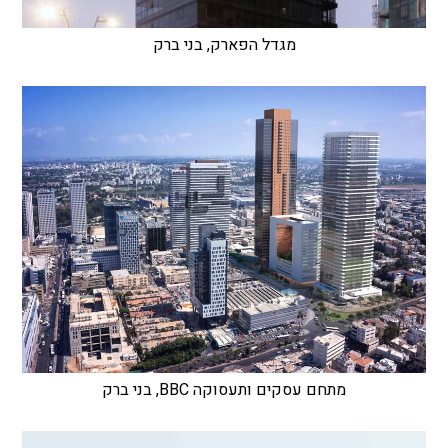
מגדל הפארק, בני ברק
מתחם עסקים ותעסוקה BBC, בני ברק