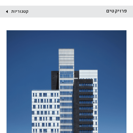
לקוח:
פרויקטים
קטגוריות
הכל
התחדשות עירונית
מגדלים
מגורים
מסחר ומשרדים
ציבורי