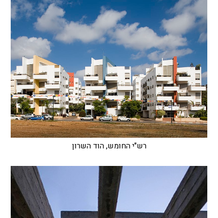
רש"י החומש, הוד השרון