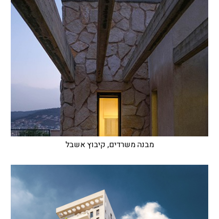
מבנה משרדים, קיבוץ אשבל