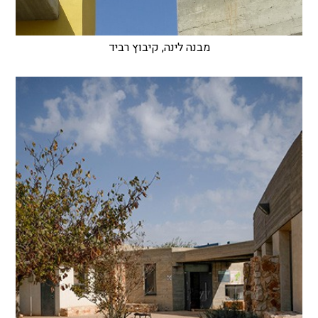
מבנה לינה, קיבוץ רביד