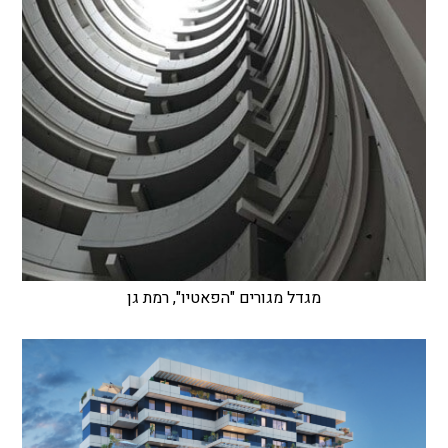
מגדל מגורים "הפאטיו", רמת גן