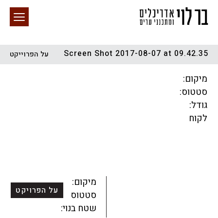
Screen Shot 2017-08-07 at 09.42.35
על הפרוייקט
חיפוש באתר
מיקום:
סטטוס:
גודל:
לקוח
הכל
התחדשות עירונית
מגדלים
מגורים
מסחר ומשרדים
ציבורי
קהילתי
תכנון עירוני
לפי מיקום
מיקום:
על הפרויקט
סטטוס:
שטח בנוי: