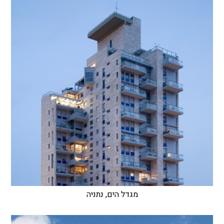
מגדל הים, נתניה