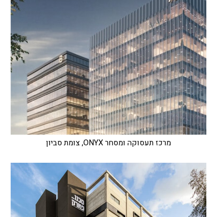
מרכז תעסוקה ומסחר ONYX, צומת סביון