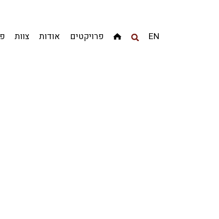
מגדלים
מגורים
מסחר ומשרדים
ציבורי
קהילתי
EN
פרויקטים
אודות
צוות
פר