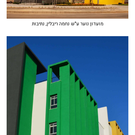
מועדון נוער ע"ש נחמה ריבלין, נתיבות