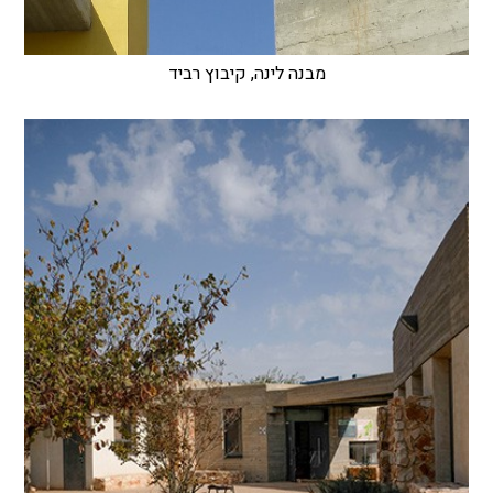
מבנה לינה, קיבוץ רביד