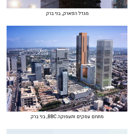
מגדל הפארק, בני ברק
מתחם עסקים ותעסוקה BBC, בני ברק