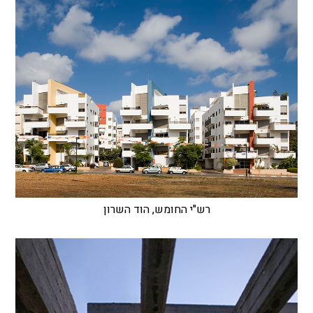
רש"י החומש, הוד השרון