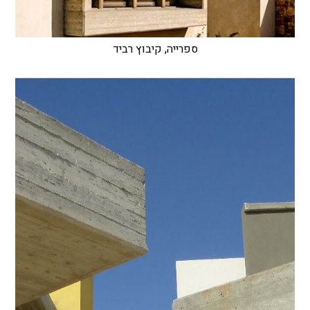
ספרייה, קיבוץ רביד