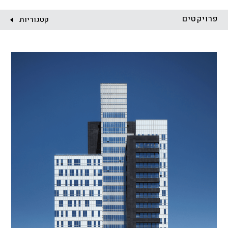
לקוח:
פרויקטים
קטגוריות
הכל
התחדשות עירונית
מגדלים
מגורים
מסחר ומשרדים
ציבורי