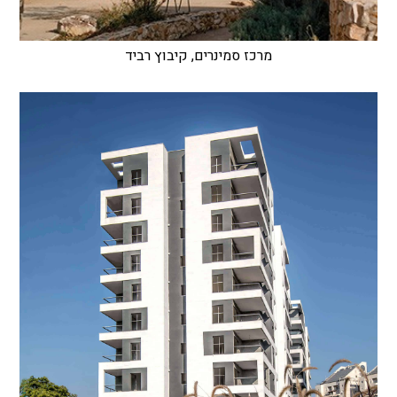
מרכז סמינרים, קיבוץ רביד