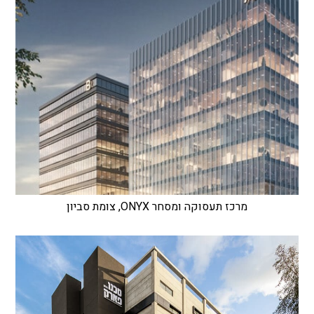
מרכז תעסוקה ומסחר ONYX, צומת סביון