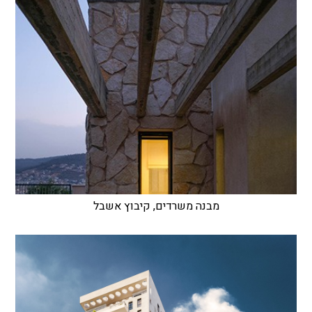
מבנה משרדים, קיבוץ אשבל