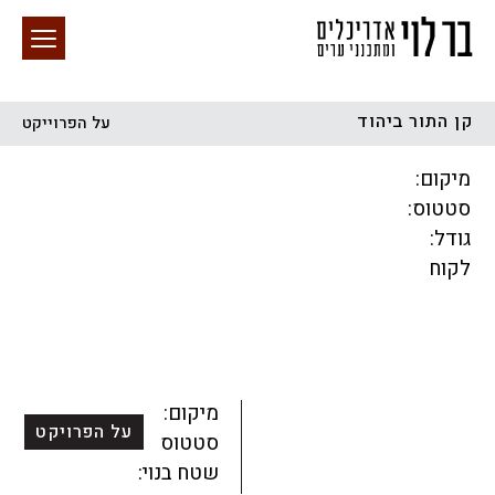
קן התור ביהוד
על הפרוייקט
חיפוש באתר
מיקום:
סטטוס:
גודל:
לקוח
הכל
התחדשות עירונית
מגדלים
מגורים
מסחר ומשרדים
ציבורי
קהילתי
תכנון עירוני
לפי מיקום
מיקום:
על הפרויקט
סטטוס:
שטח בנוי: