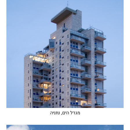
מגדל הים, נתניה