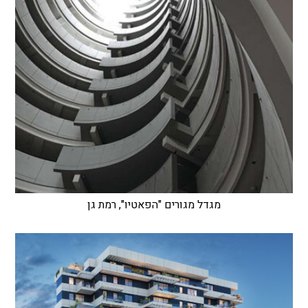
מגדל מגורים "הפאטיו", רמת גן