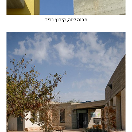
מבנה לינה, קיבוץ רביד