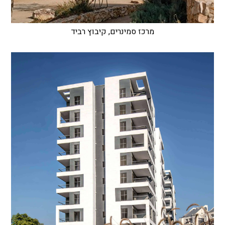
מרכז סמינרים, קיבוץ רביד