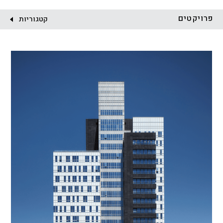
לקוח:
פרויקטים
קטגוריות
הכל
התחדשות עירונית
מגדלים
מגורים
מסחר ומשרדים
ציבורי