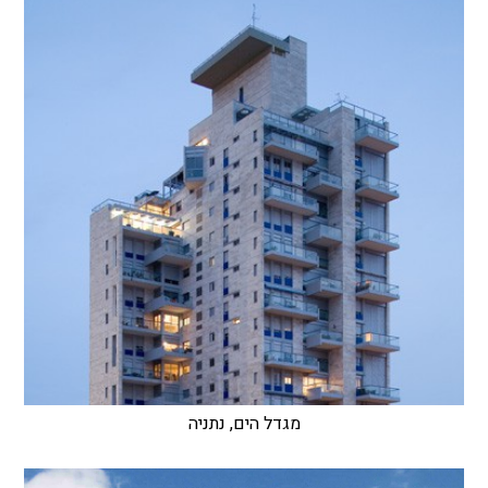
מגדל הים, נתניה