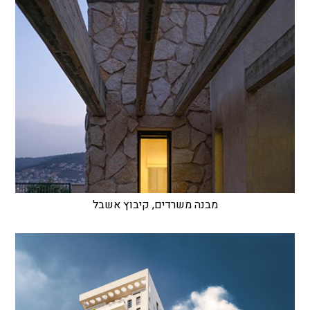
מבנה משרדים, קיבוץ אשבל