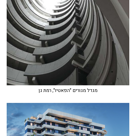
מגדל מגורים "הפאטיו", רמת גן