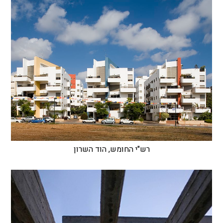
רש"י החומש, הוד השרון