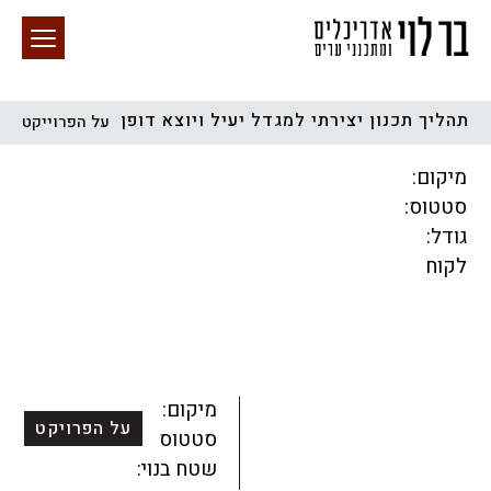
תהליך תכנון יצירתי למגדל יעיל ויוצא דופן
על הפרוייקט
חיפוש באתר
מיקום:
סטטוס:
גודל:
לקוח
הכל
התחדשות עירונית
מגדלים
מגורים
מסחר ומשרדים
ציבורי
קהילתי
תכנון עירוני
לפי מיקום
מיקום:
על הפרויקט
סטטוס:
שטח בנוי: