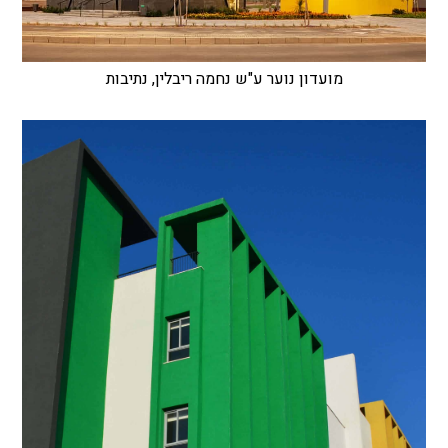
מועדון נוער ע"ש נחמה ריבלין, נתיבות