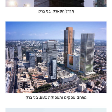
מגדל הפארק, בני ברק
מתחם עסקים ותעסוקה BBC, בני ברק