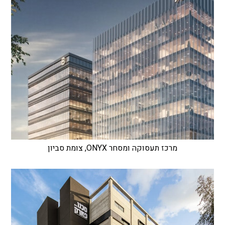
מרכז תעסוקה ומסחר ONYX, צומת סביון