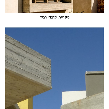
ספרייה, קיבוץ רביד