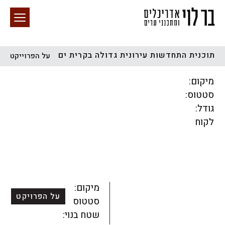
תוכנית התחדשות עירונית גדולה בקרית ים
על הפרוייקט
חיפוש באתר
מיקום:
סטטוס:
גודל:
לקוח
הכל
התחדשות עירונית
מגדלים
מגורים
מסחר ומשרדים
ציבורי
קהילתי
תכנון עירוני
לפי מיקום
מיקום:
על הפרויקט
סטטוס:
שטח בנוי: