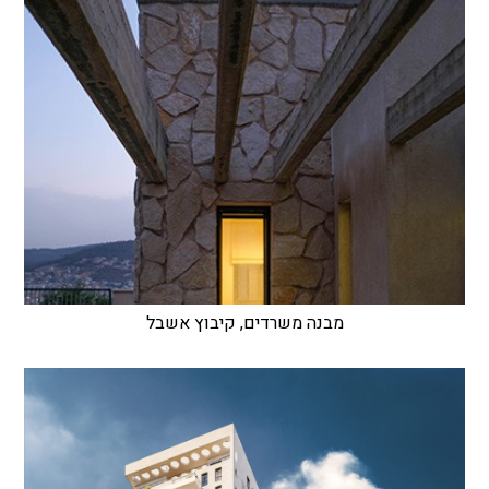
מבנה משרדים, קיבוץ אשבל