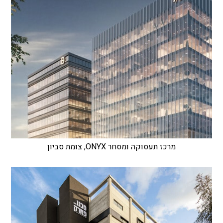
מרכז תעסוקה ומסחר ONYX, צומת סביון