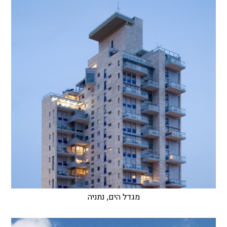
מגדל הים, נתניה