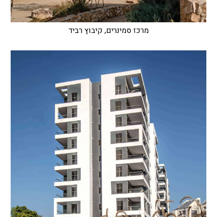
מרכז סמינרים, קיבוץ רביד