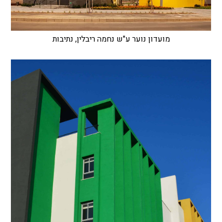
מועדון נוער ע"ש נחמה ריבלין, נתיבות