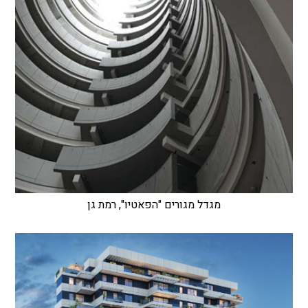
מגדל מגורים "הפאטיו", רמת גן