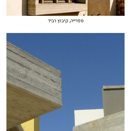
ספרייה, קיבוץ רביד