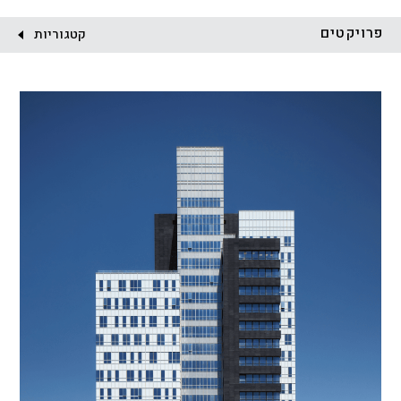
לקוח:
פרויקטים
קטגוריות
הכל
התחדשות עירונית
מגדלים
מגורים
מסחר ומשרדים
ציבורי