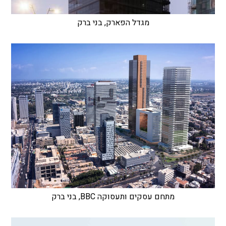
מגדל הפארק, בני ברק
מתחם עסקים ותעסוקה BBC, בני ברק