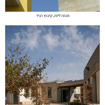
מבנה לינה, קיבוץ רביד