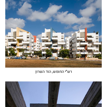
רש"י החומש, הוד השרון