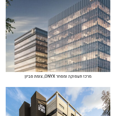
מרכז תעסוקה ומסחר ONYX, צומת סביון