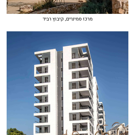
מרכז סמינרים, קיבוץ רביד