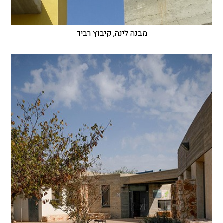
מבנה לינה, קיבוץ רביד