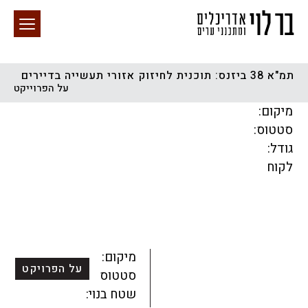
תמ"א 38 ביזנס: תוכנית לחיזוק אזורי תעשייה בדיירים
על הפרוייקט
חיפוש באתר
מיקום:
סטטוס:
גודל:
לקוח
הכל
התחדשות עירונית
מגדלים
מגורים
מסחר ומשרדים
ציבורי
קהילתי
תכנון עירוני
לפי מיקום
מיקום:
על הפרויקט
סטטוס:
שטח בנוי: