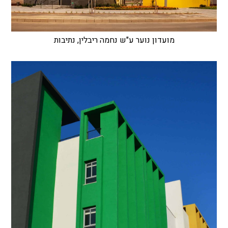
מועדון נוער ע"ש נחמה ריבלין, נתיבות