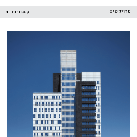
לקוח:
פרויקטים
קטגוריות
הכל
התחדשות עירונית
מגדלים
מגורים
מסחר ומשרדים
ציבורי