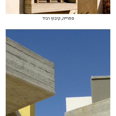
ספרייה, קיבוץ רביד