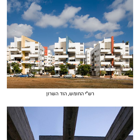
רש"י החומש, הוד השרון