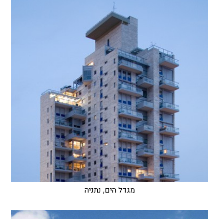
מגדל הים, נתניה