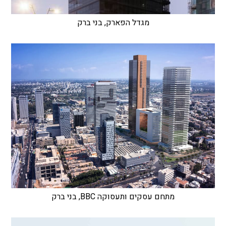
מגדל הפארק, בני ברק
מתחם עסקים ותעסוקה BBC, בני ברק