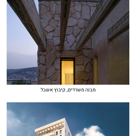
מבנה משרדים, קיבוץ אשבל