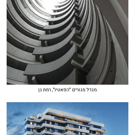
מגדל מגורים "הפאטיו", רמת גן