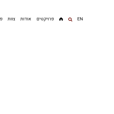
מגדלים
מגורים
מסחר ומשרדים
ציבורי
קהילתי
EN
פרויקטים
אודות
צוות
פר