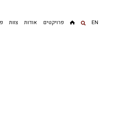
מגדלים
מגורים
מסחר ומשרדים
ציבורי
קהילתי
EN
פרויקטים
אודות
צוות
פר