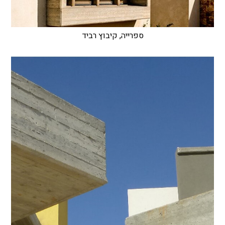
ספרייה, קיבוץ רביד