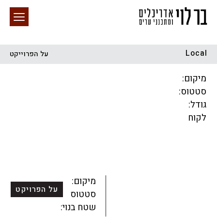
Local
על הפרוייקט
חיפוש באתר
מיקום:
סטטוס:
גודל:
לקוח
הכל
התחדשות עירונית
מגדלים
מגורים
מסחר ומשרדים
ציבורי
קהילתי
תכנון עירוני
לפי מיקום
מיקום:
על הפרויקט
סטטוס:
שטח בנוי: