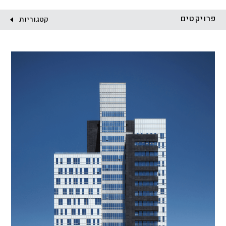
לקוח:
פרויקטים
קטגוריות
הכל
התחדשות עירונית
מגדלים
מגורים
מסחר ומשרדים
ציבורי