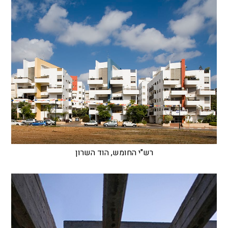
רש"י החומש, הוד השרון