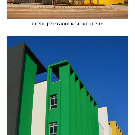
מועדון נוער ע"ש נחמה ריבלין, נתיבות