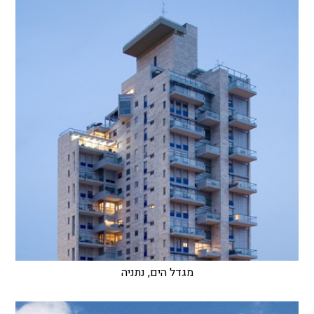
מגדל הים, נתניה