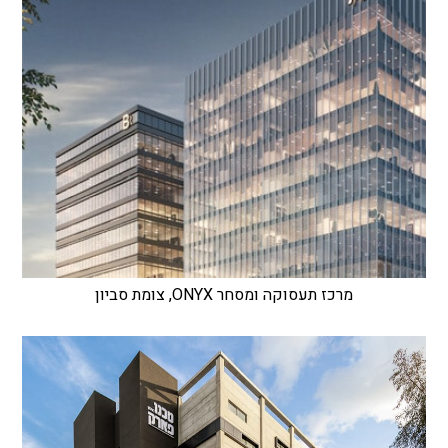
מרכז תעסוקה ומסחר ONYX, צומת סביון