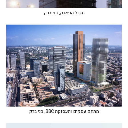
מגדל הפארק, בני ברק
מתחם עסקים ותעסוקה BBC, בני ברק