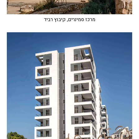
מרכז סמינרים, קיבוץ רביד