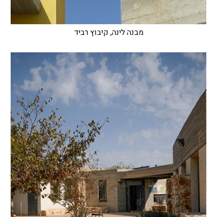
מבנה לינה, קיבוץ רביד