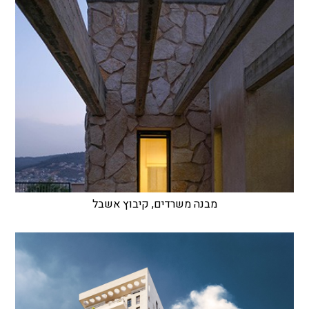
מבנה משרדים, קיבוץ אשבל