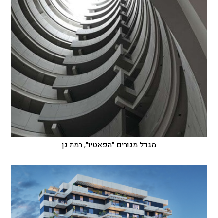
מגדל מגורים "הפאטיו", רמת גן