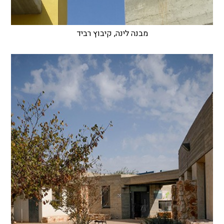
מבנה לינה, קיבוץ רביד