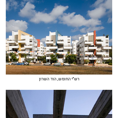
רש"י החומש, הוד השרון