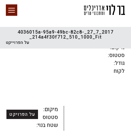
2017_7_27_4036015a-95a9-49bc-82c8-
214a4f30f712_510_1000_Fit_
חיפוש באתר
על הפרוייקט
מיקום:
סטטוס:
גודל:
לקוח
הכל
התחדשות עירונית
מגדלים
מגורים
מסחר ומשרדים
ציבורי
קהילתי
תכנון עירוני
לפי מיקום
מיקום:
על הפרויקט
סטטוס:
שטח בנוי: