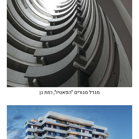
מגדל מגורים "הפאטיו", רמת גן