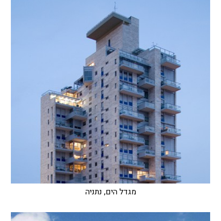
מגדל הים, נתניה