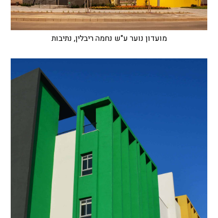
מועדון נוער ע"ש נחמה ריבלין, נתיבות