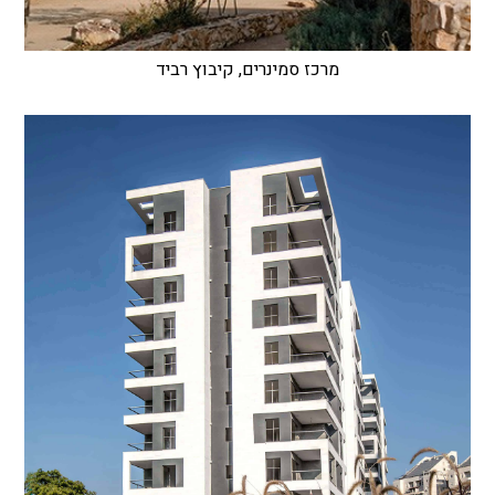
מרכז סמינרים, קיבוץ רביד