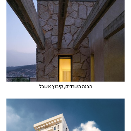
מבנה משרדים, קיבוץ אשבל