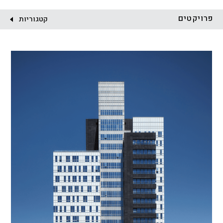
לקוח:
פרויקטים
קטגוריות
הכל
התחדשות עירונית
מגדלים
מגורים
מסחר ומשרדים
ציבורי