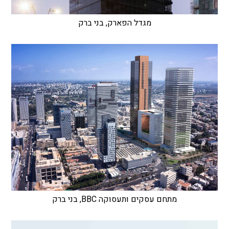
מגדל הפארק, בני ברק
מתחם עסקים ותעסוקה BBC, בני ברק