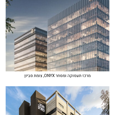
מרכז תעסוקה ומסחר ONYX, צומת סביון