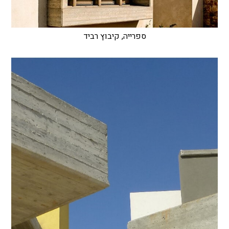
ספרייה, קיבוץ רביד