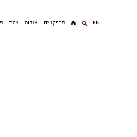
מגדלים
מגורים
מסחר ומשרדים
ציבורי
קהילתי
EN
פרויקטים
אודות
צוות
פר