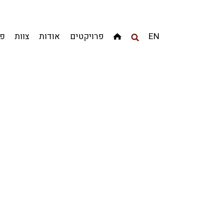
מגדלים
מגורים
מסחר ומשרדים
ציבורי
קהילתי
EN
פרויקטים
אודות
צוות
פר