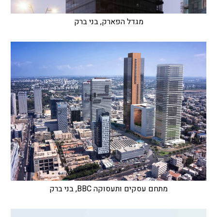
מגדל הפארק, בני ברק
מתחם עסקים ותעסוקה BBC, בני ברק