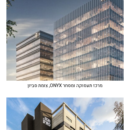
מרכז תעסוקה ומסחר ONYX, צומת סביון