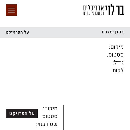
צפון-מזרח
על הפרוייקט
חיפוש באתר
מיקום:
סטטוס:
גודל:
לקוח
הכל
התחדשות עירונית
מגדלים
מגורים
מסחר ומשרדים
ציבורי
קהילתי
תכנון עירוני
לפי מיקום
מיקום:
על הפרויקט
סטטוס:
שטח בנוי: