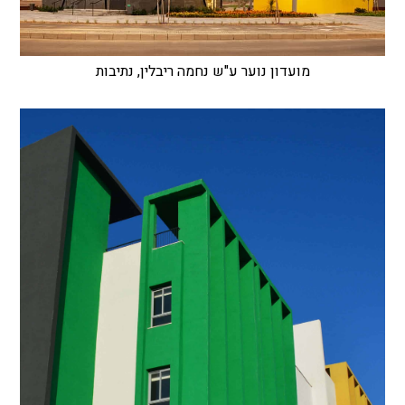
מועדון נוער ע"ש נחמה ריבלין, נתיבות