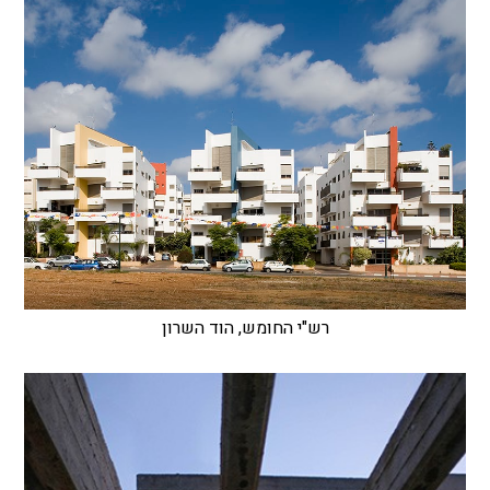
רש"י החומש, הוד השרון