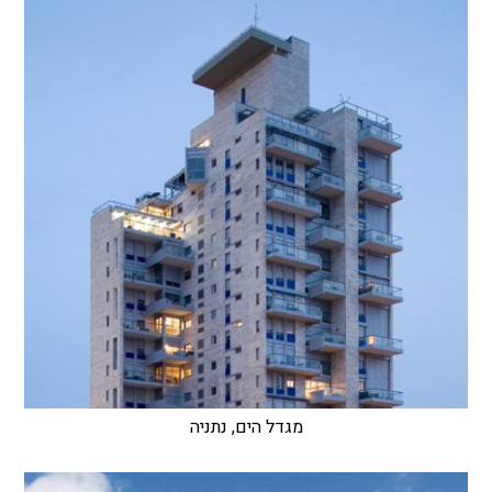
מגדל הים, נתניה