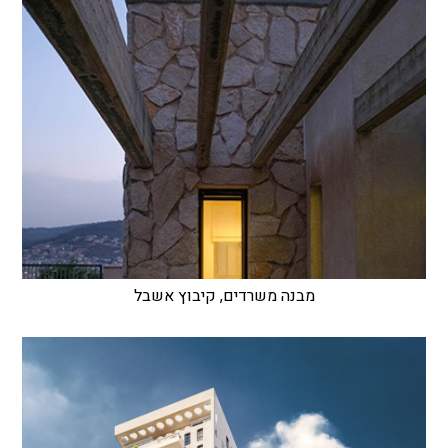
מבנה משרדים, קיבוץ אשבל