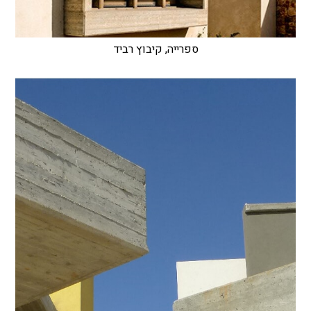
ספרייה, קיבוץ רביד