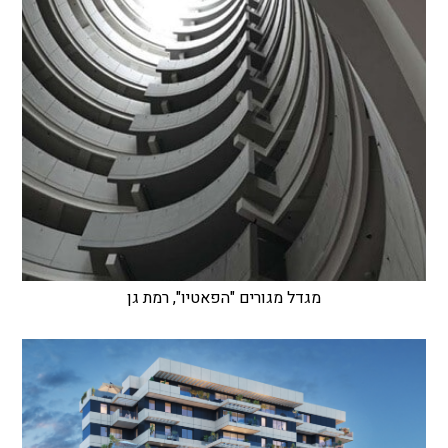
מגדל מגורים "הפאטיו", רמת גן