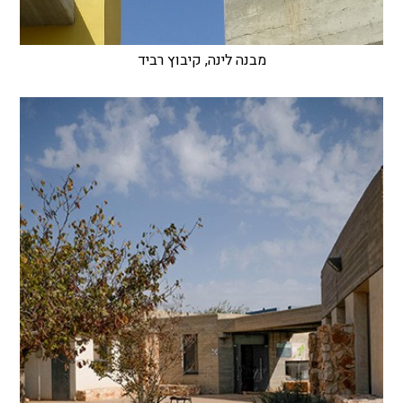
מבנה לינה, קיבוץ רביד