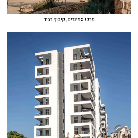
מרכז סמינרים, קיבוץ רביד