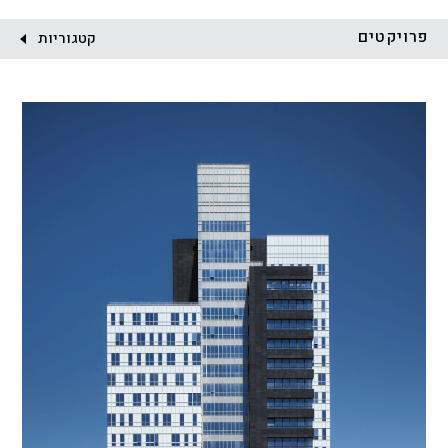
לקוח:
פרויקטים
קטגוריות
הכל
התחדשות עירונית
מגדלים
מגורים
מסחר ומשרדים
ציבורי