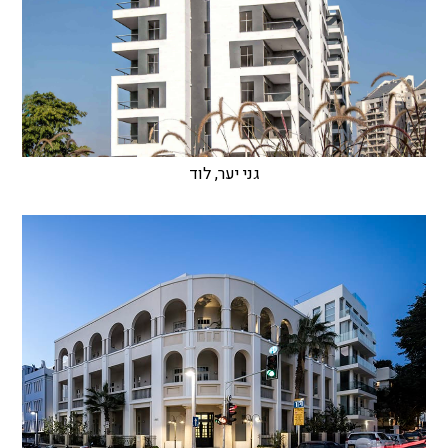
גני יער, לוד