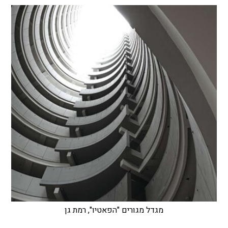
מגדל מגורים "הפאטיו", רמת גן