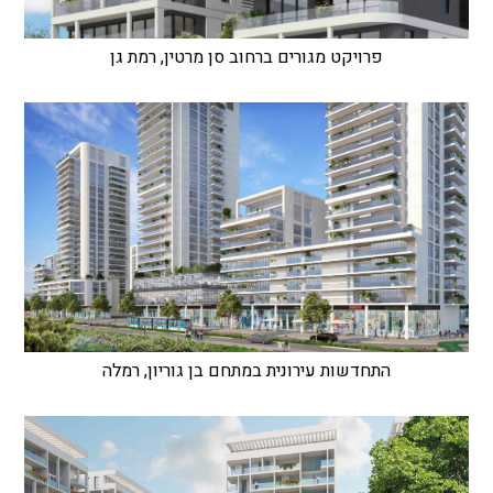
פרויקט מגורים ברחוב סן מרטין, רמת גן
התחדשות עירונית במתחם בן גוריון, רמלה