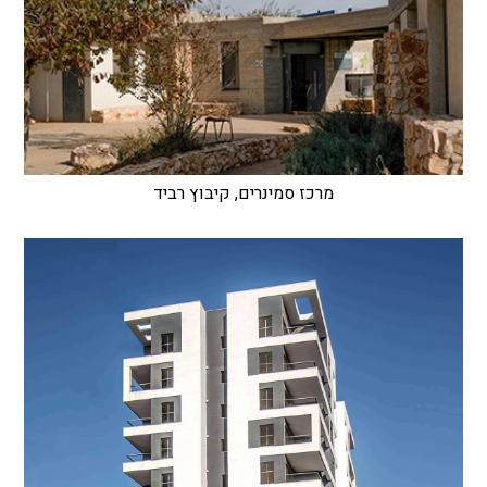
מרכז סמינרים, קיבוץ רביד