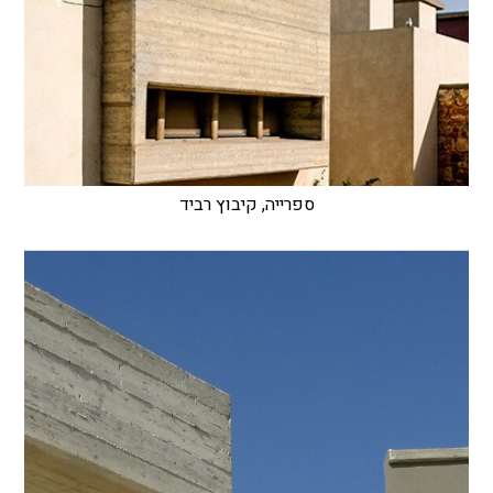
ספרייה, קיבוץ רביד