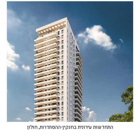
התחדשות עירונית בחנקין-ההסתדרות, חולון