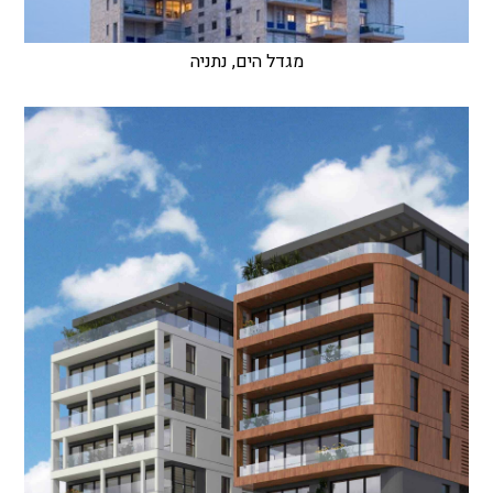
מגדל הים, נתניה