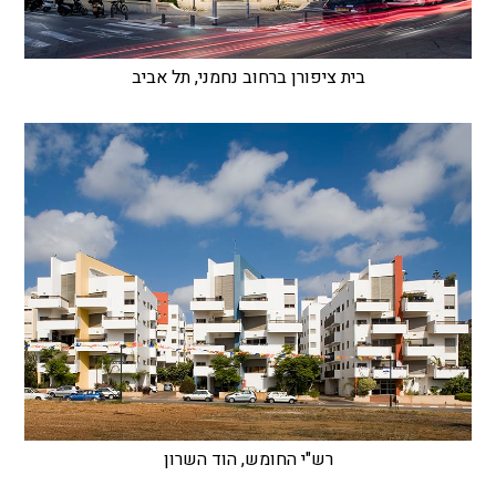
בית ציפורן ברחוב נחמני, תל אביב
רש"י החומש, הוד השרון