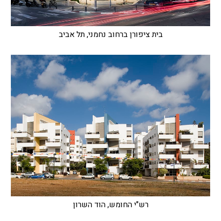
בית ציפורן ברחוב נחמני, תל אביב
רש"י החומש, הוד השרון