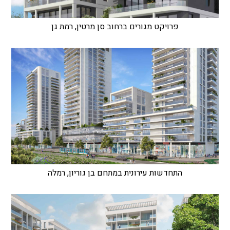
פרויקט מגורים ברחוב סן מרטין, רמת גן
התחדשות עירונית במתחם בן גוריון, רמלה