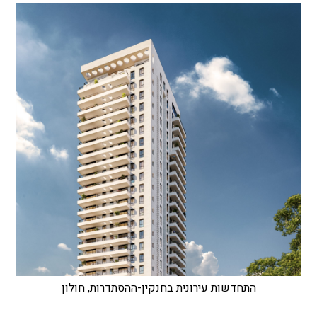
התחדשות עירונית בחנקין-ההסתדרות, חולון