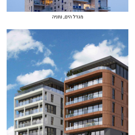
מגדל הים, נתניה