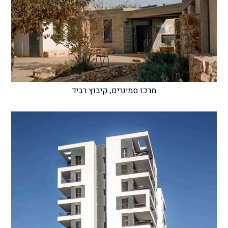
מרכז סמינרים, קיבוץ רביד