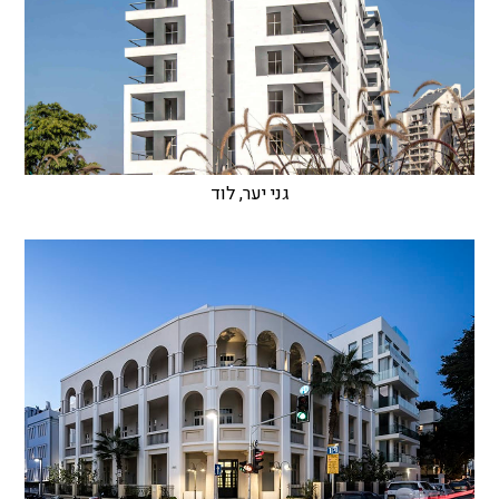
גני יער, לוד