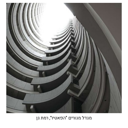
מגדל מגורים "הפאטיו", רמת גן