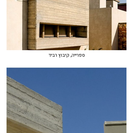
ספרייה, קיבוץ רביד