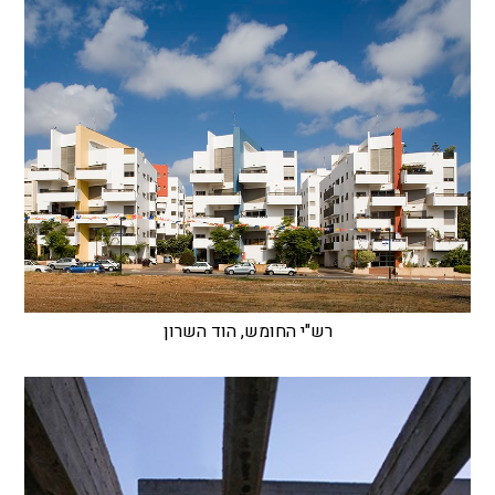
רש"י החומש, הוד השרון