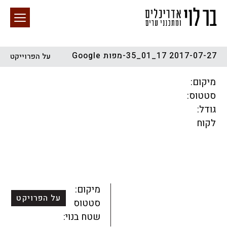
2017-07-27 17_01_35-מפות ‪Google‬‏
על הפרוייקט
חיפוש באתר
מיקום:
סטטוס:
גודל:
לקוח
הכל
התחדשות עירונית
מגדלים
מגורים
מסחר ומשרדים
ציבורי
קהילתי
תכנון עירוני
לפי מיקום
מיקום:
על הפרויקט
סטטוס:
שטח בנוי: