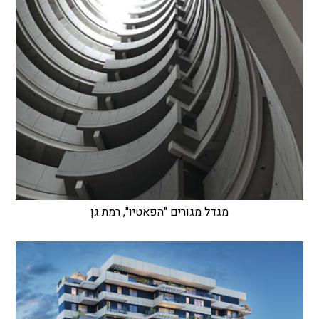
מגדל מגורים "הפאטיו", רמת גן