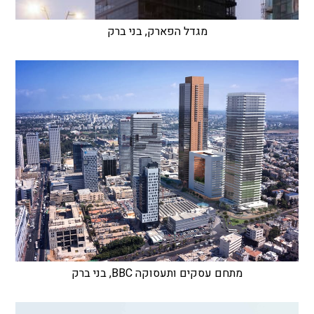
מגדל הפארק, בני ברק
מתחם עסקים ותעסוקה BBC, בני ברק