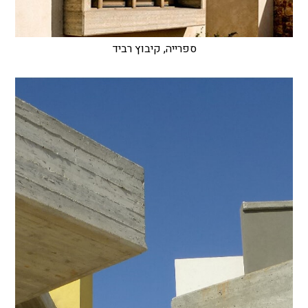
ספרייה, קיבוץ רביד