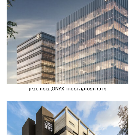
מרכז תעסוקה ומסחר ONYX, צומת סביון