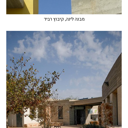
מבנה לינה, קיבוץ רביד