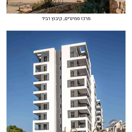
מרכז סמינרים, קיבוץ רביד