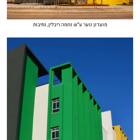
מועדון נוער ע"ש נחמה ריבלין, נתיבות