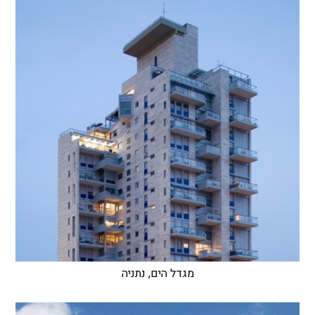
מגדל הים, נתניה