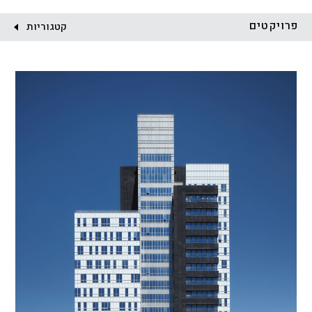
לקוח:
פרויקטים
קטגוריות
הכל
התחדשות עירונית
מגדלים
מגורים
מסחר ומשרדים
ציבורי