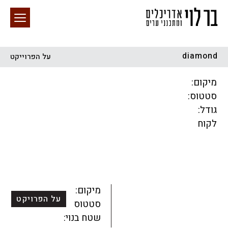
diamond
על הפרוייקט
חיפוש באתר
מיקום:
סטטוס:
גודל:
לקוח
הכל
התחדשות עירונית
מגדלים
מגורים
מסחר ומשרדים
ציבורי
קהילתי
תכנון עירוני
לפי מיקום
מיקום:
על הפרויקט
סטטוס:
שטח בנוי: