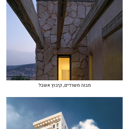
מבנה משרדים, קיבוץ אשבל