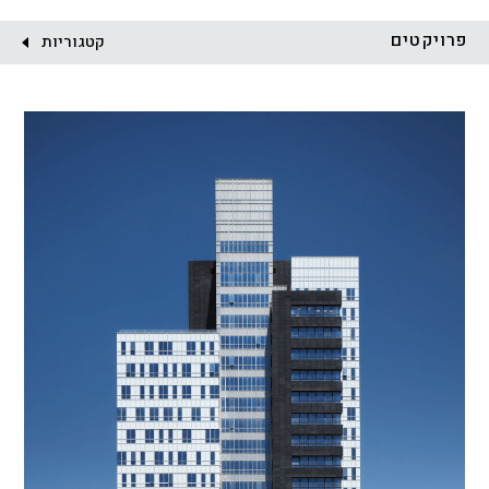
לקוח:
פרויקטים
קטגוריות
הכל
התחדשות עירונית
מגדלים
מגורים
מסחר ומשרדים
ציבורי