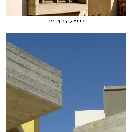
ספרייה, קיבוץ רביד