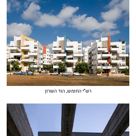
רש"י החומש, הוד השרון