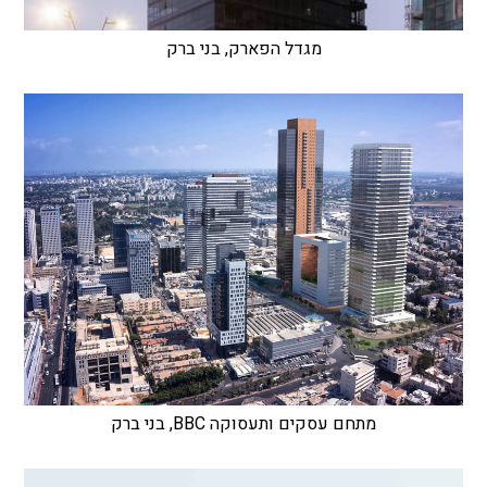
מגדל הפארק, בני ברק
מתחם עסקים ותעסוקה BBC, בני ברק