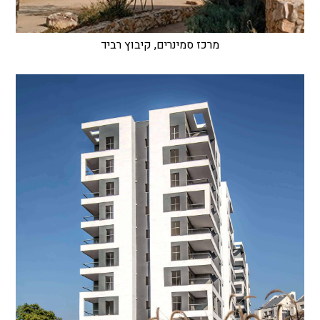
מרכז סמינרים, קיבוץ רביד