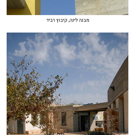
מבנה לינה, קיבוץ רביד