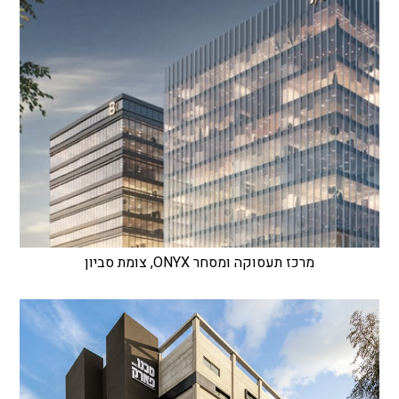
מרכז תעסוקה ומסחר ONYX, צומת סביון