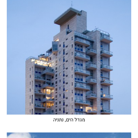
מגדל הים, נתניה