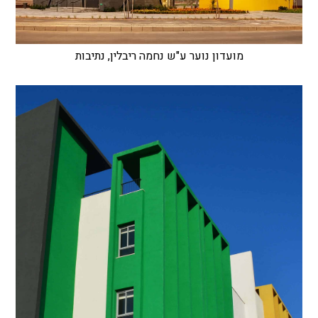
מועדון נוער ע"ש נחמה ריבלין, נתיבות