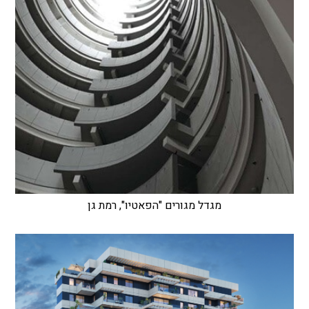
מגדל מגורים "הפאטיו", רמת גן