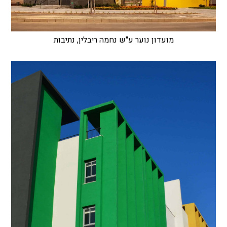
מועדון נוער ע"ש נחמה ריבלין, נתיבות