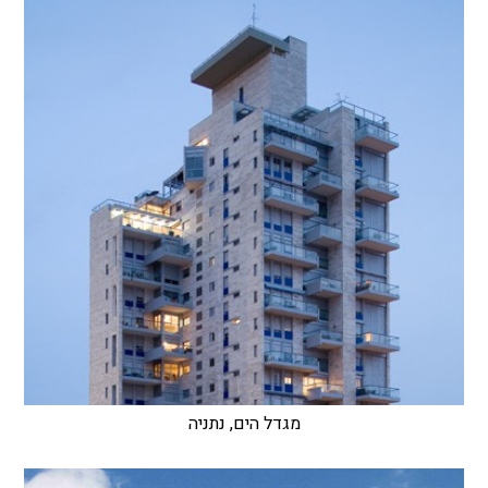
מגדל הים, נתניה