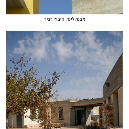
מבנה לינה, קיבוץ רביד