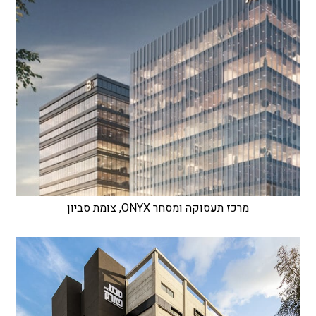
מרכז תעסוקה ומסחר ONYX, צומת סביון