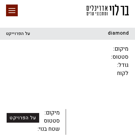
diamond
על הפרוייקט
חיפוש באתר
מיקום:
סטטוס:
גודל:
לקוח
הכל
התחדשות עירונית
מגדלים
מגורים
מסחר ומשרדים
ציבורי
קהילתי
תכנון עירוני
לפי מיקום
מיקום:
על הפרויקט
סטטוס:
שטח בנוי: