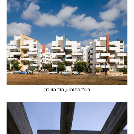
רש"י החומש, הוד השרון