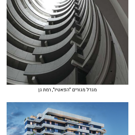
מגדל מגורים "הפאטיו", רמת גן