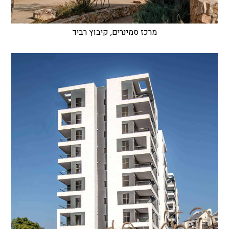
מרכז סמינרים, קיבוץ רביד