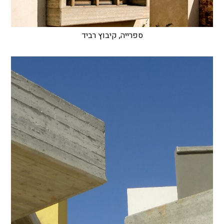
ספרייה, קיבוץ רביד