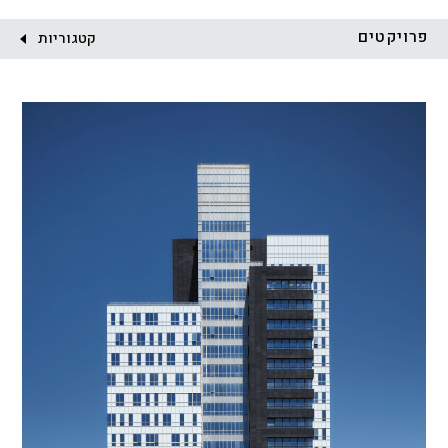
לקוח:
פרויקטים
קטגוריות
הכל
התחדשות עירונית
מגדלים
מגורים
מסחר ומשרדים
ציבורי