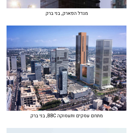
מגדל הפארק, בני ברק
מתחם עסקים ותעסוקה BBC, בני ברק