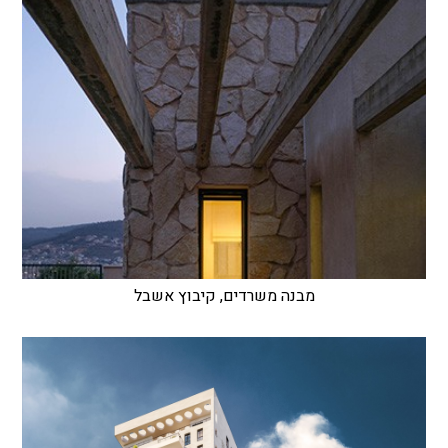
מבנה משרדים, קיבוץ אשבל