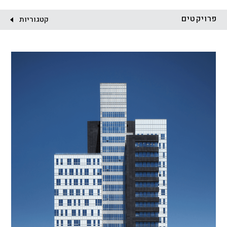
לקוח:
פרויקטים
קטגוריות
הכל
התחדשות עירונית
מגדלים
מגורים
מסחר ומשרדים
ציבורי