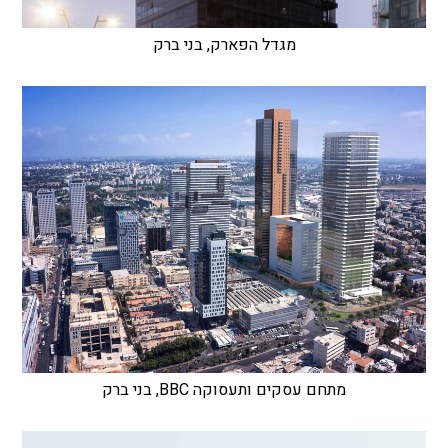
מגדל הפארק, בני ברק
מתחם עסקים ותעסוקה BBC, בני ברק