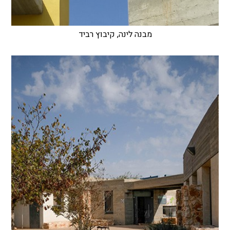
מבנה לינה, קיבוץ רביד