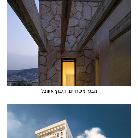
מבנה משרדים, קיבוץ אשבל