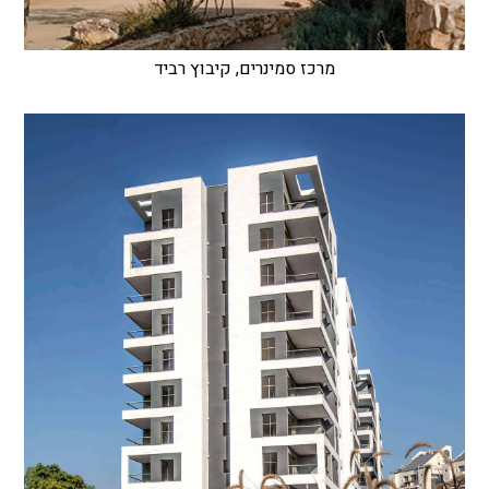
מרכז סמינרים, קיבוץ רביד