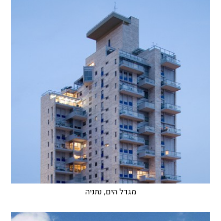
מגדל הים, נתניה