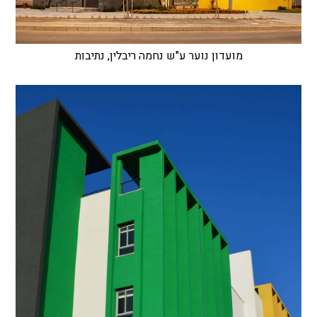
מועדון נוער ע"ש נחמה ריבלין, נתיבות