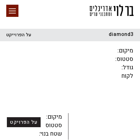
diamond3
על הפרוייקט
חיפוש באתר
מיקום:
סטטוס:
גודל:
לקוח
הכל
התחדשות עירונית
מגדלים
מגורים
מסחר ומשרדים
ציבורי
קהילתי
תכנון עירוני
לפי מיקום
מיקום:
על הפרויקט
סטטוס:
שטח בנוי: