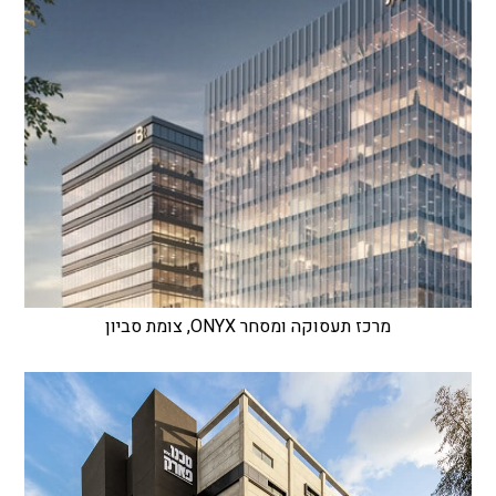
מרכז תעסוקה ומסחר ONYX, צומת סביון