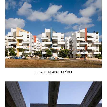
רש"י החומש, הוד השרון