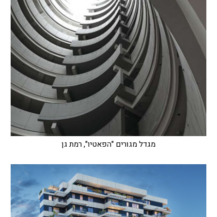
מגדל מגורים "הפאטיו", רמת גן