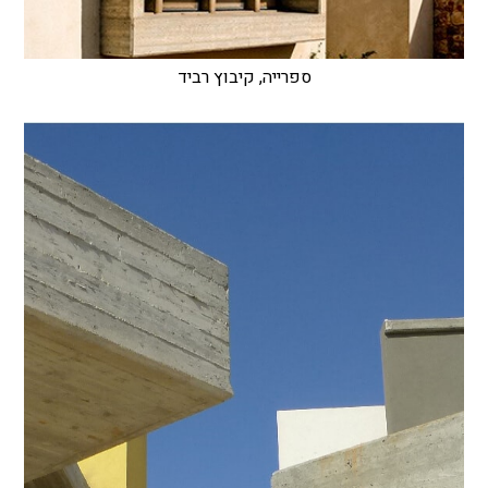
ספרייה, קיבוץ רביד