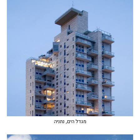
מגדל הים, נתניה