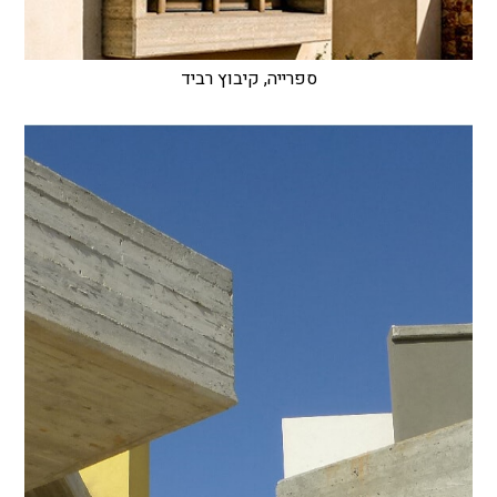
ספרייה, קיבוץ רביד