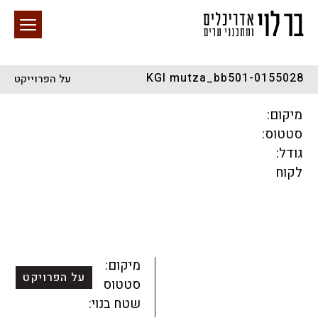
KGI mutza_bb501-0155028
על הפרוייקט
חיפוש באתר
מיקום:
סטטוס:
גודל:
לקוח
הכל
התחדשות עירונית
מגדלים
מגורים
מסחר ומשרדים
ציבורי
קהילתי
תכנון עירוני
לפי מיקום
מיקום:
על הפרויקט
סטטוס:
שטח בנוי: