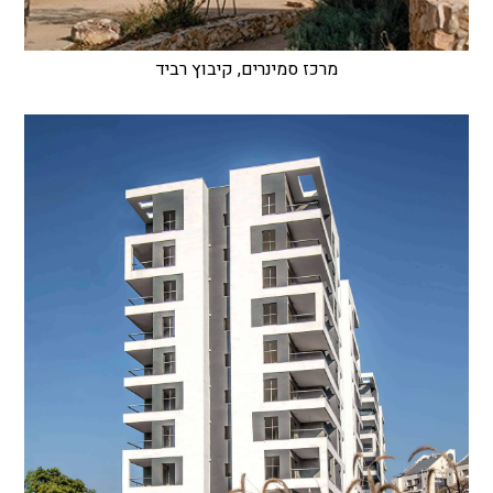
מרכז סמינרים, קיבוץ רביד