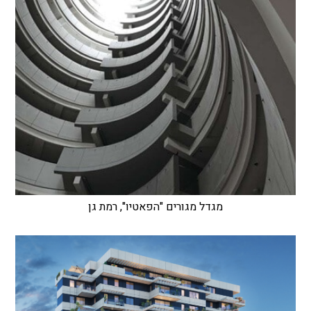
מגדל מגורים "הפאטיו", רמת גן