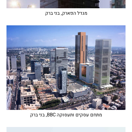
מגדל הפארק, בני ברק
מתחם עסקים ותעסוקה BBC, בני ברק