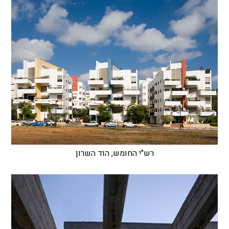
רש"י החומש, הוד השרון