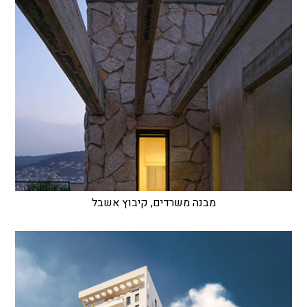
מבנה משרדים, קיבוץ אשבל