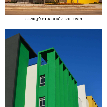
מועדון נוער ע"ש נחמה ריבלין, נתיבות