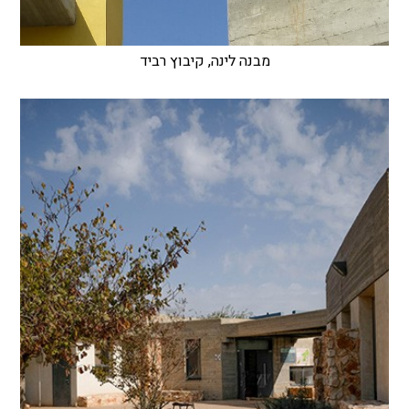
מבנה לינה, קיבוץ רביד