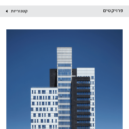
לקוח:
פרויקטים
קטגוריות
הכל
התחדשות עירונית
מגדלים
מגורים
מסחר ומשרדים
ציבורי