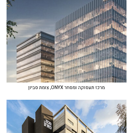
מרכז תעסוקה ומסחר ONYX, צומת סביון