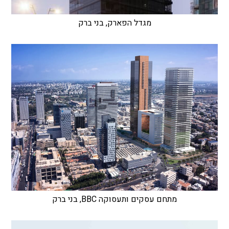
מגדל הפארק, בני ברק
מתחם עסקים ותעסוקה BBC, בני ברק