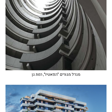
מגדל מגורים "הפאטיו", רמת גן