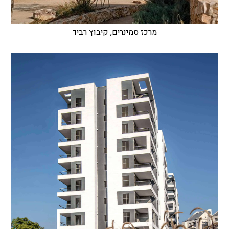
מרכז סמינרים, קיבוץ רביד