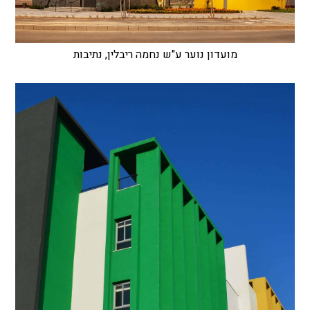
מועדון נוער ע"ש נחמה ריבלין, נתיבות