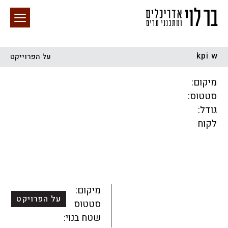
kpi w
על הפרוייקט
חיפוש באתר
מיקום:
סטטוס:
גודל:
לקוח
הכל
התחדשות עירונית
מגדלים
מגורים
מסחר ומשרדים
ציבורי
קהילתי
תכנון עירוני
לפי מיקום
מיקום:
על הפרויקט
סטטוס:
שטח בנוי: