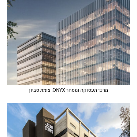
מרכז תעסוקה ומסחר ONYX, צומת סביון