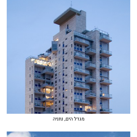
מגדל הים, נתניה