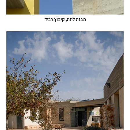
מבנה לינה, קיבוץ רביד