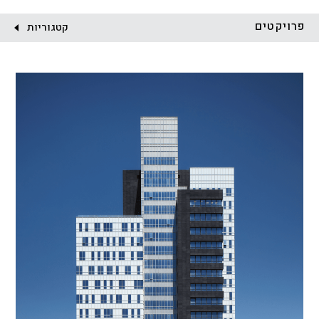
לקוח:
פרויקטים
קטגוריות
הכל
התחדשות עירונית
מגדלים
מגורים
מסחר ומשרדים
ציבורי