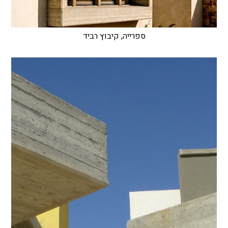
ספרייה, קיבוץ רביד