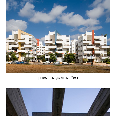
רש"י החומש, הוד השרון