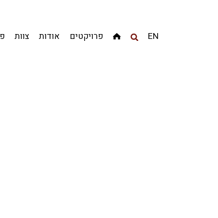
מגדלים
מגורים
מסחר ומשרדים
ציבורי
קהילתי
EN
פרויקטים
אודות
צוות
פר