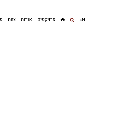
מגדלים
מגורים
מסחר ומשרדים
ציבורי
קהילתי
EN
פרויקטים
אודות
צוות
פר