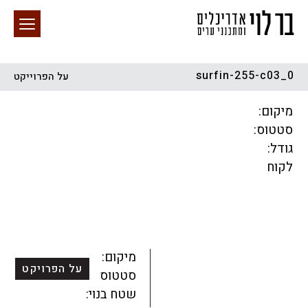
surfin-255-c03_0
על הפרוייקט
חיפוש באתר
מיקום:
סטטוס:
גודל:
לקוח
הכל
התחדשות עירונית
מגדלים
מגורים
מסחר ומשרדים
ציבורי
קהילתי
תכנון עירוני
לפי מיקום
מיקום:
על הפרויקט
סטטוס:
שטח בנוי: