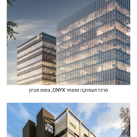
מרכז תעסוקה ומסחר ONYX, צומת סביון