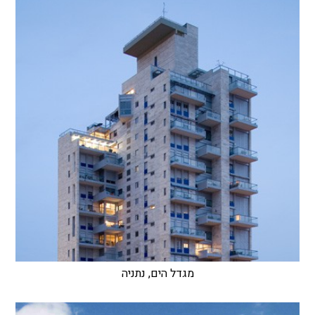
מגדל הים, נתניה