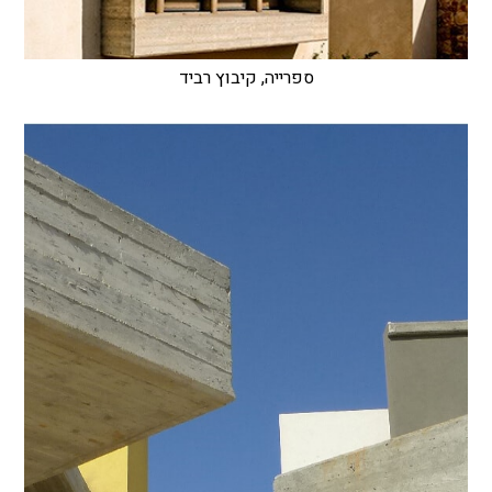
ספרייה, קיבוץ רביד