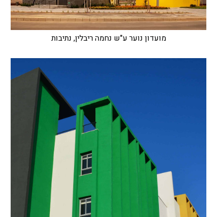
מועדון נוער ע"ש נחמה ריבלין, נתיבות