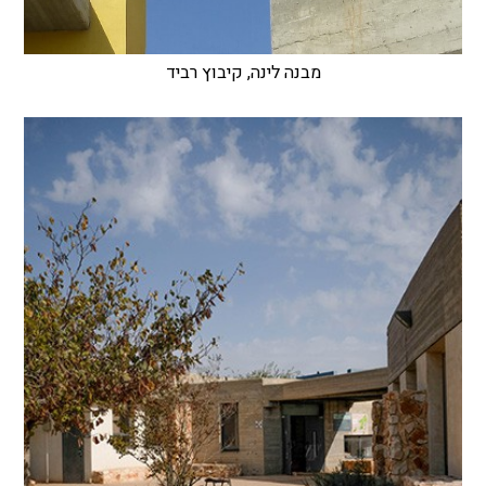
מבנה לינה, קיבוץ רביד