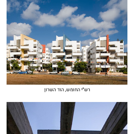
רש"י החומש, הוד השרון