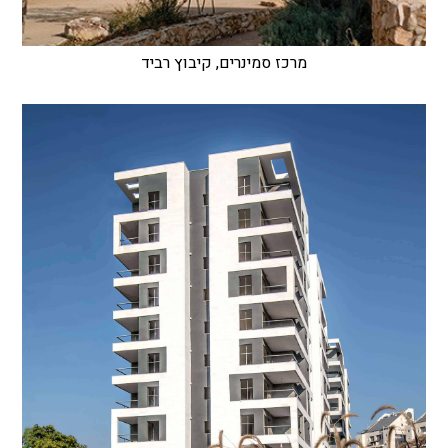
מרכז סמינרים, קיבוץ רביד