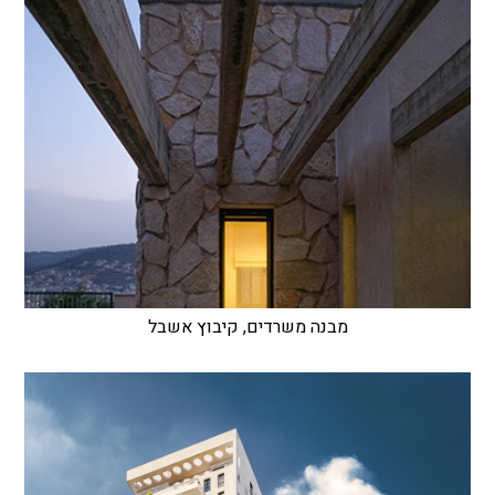
מבנה משרדים, קיבוץ אשבל