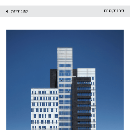
לקוח:
פרויקטים
קטגוריות
הכל
התחדשות עירונית
מגדלים
מגורים
מסחר ומשרדים
ציבורי