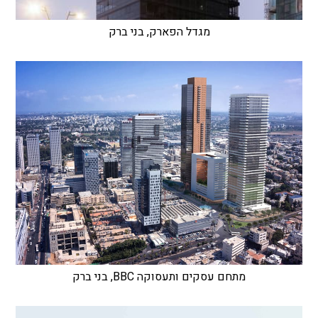
מגדל הפארק, בני ברק
מתחם עסקים ותעסוקה BBC, בני ברק