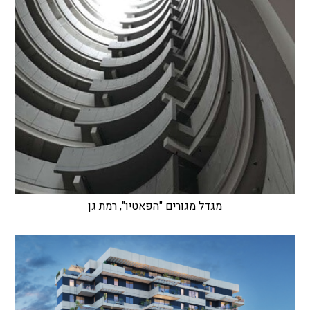
מגדל מגורים "הפאטיו", רמת גן