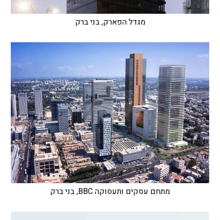
מגדל הפארק, בני ברק
מתחם עסקים ותעסוקה BBC, בני ברק