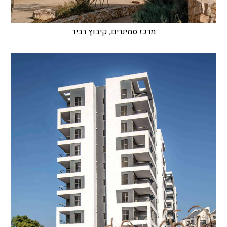
מרכז סמינרים, קיבוץ רביד