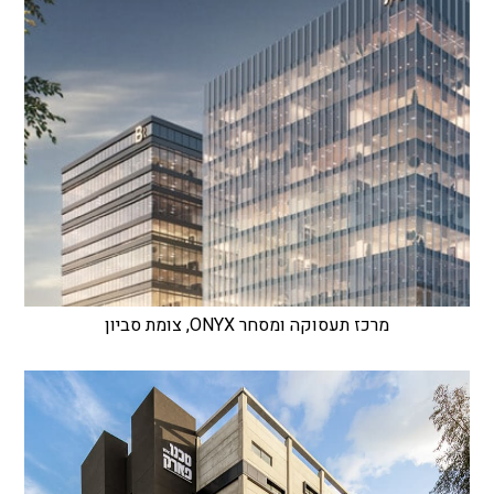
מרכז תעסוקה ומסחר ONYX, צומת סביון