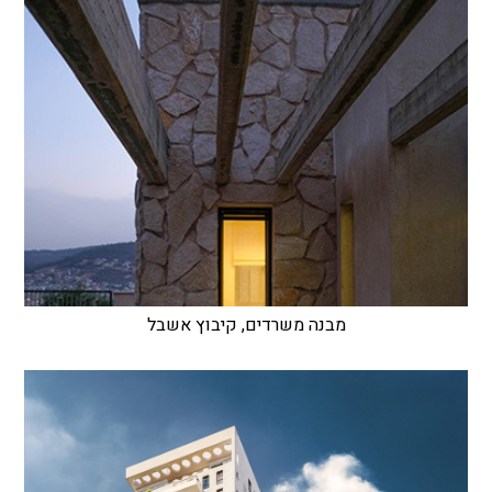
מבנה משרדים, קיבוץ אשבל