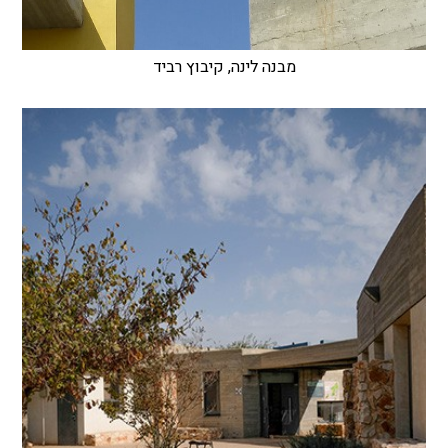
מבנה לינה, קיבוץ רביד