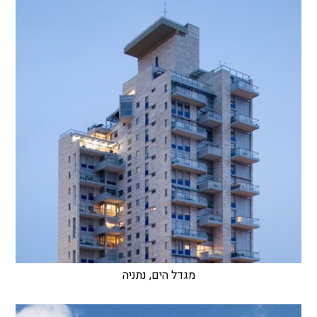
מגדל הים, נתניה