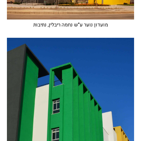
מועדון נוער ע"ש נחמה ריבלין, נתיבות