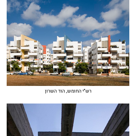
רש"י החומש, הוד השרון