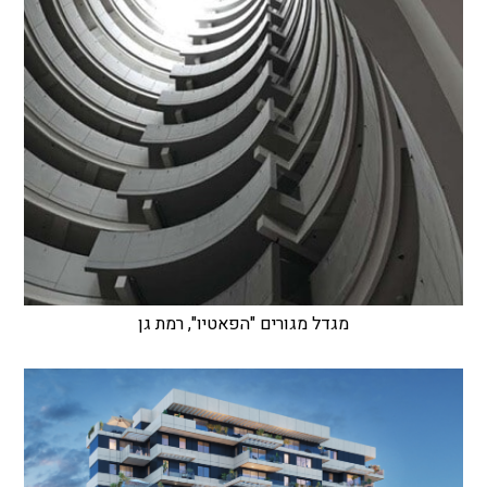
מגדל מגורים "הפאטיו", רמת גן