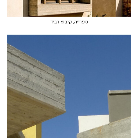
ספרייה, קיבוץ רביד