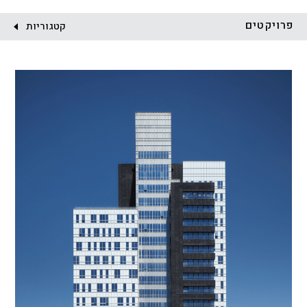
לקוח:
פרויקטים
קטגוריות
הכל
התחדשות עירונית
מגדלים
מגורים
מסחר ומשרדים
ציבורי