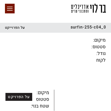
surfin-255-c04_0
על הפרוייקט
חיפוש באתר
מיקום:
סטטוס:
גודל:
לקוח
הכל
התחדשות עירונית
מגדלים
מגורים
מסחר ומשרדים
ציבורי
קהילתי
תכנון עירוני
לפי מיקום
מיקום:
על הפרויקט
סטטוס:
שטח בנוי: